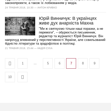
законопроекти, а також їх лобіюванням у медіа.
24 ТРАВНЯ 2018, 10:30 — АНТОН КРИВКО
Юрій Винничук: В українцях
живе дух анархіста Махна
"Ми ж святкуємо тільки наші поразки, а не
перемоги", – обурюється письменник,
редактор та журналіст Юрій Винничук. Він
напрочуд впевнений у перспективності України, але схвильований
бідністю літератури та зрадофілією в політиці.
21 ТРАВНЯ 2018, 15:44 — НАДІЯ СУХА
...
1
5
6
7
8
9
10