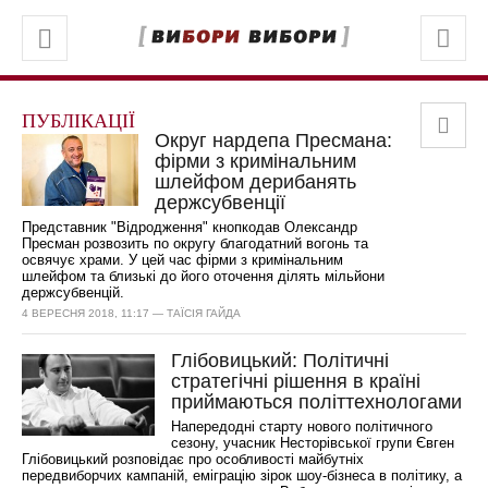
ПУБЛІКАЦІЇ
Округ нардепа Пресмана:
фірми з кримінальним
шлейфом дерибанять
держсубвенції
Представник "Відродження" кнопкодав Олександр
Пресман розвозить по округу благодатний вогонь та
освячує храми. У цей час фірми з кримінальним
шлейфом та близькі до його оточення ділять мільйони
держсубвенцій.
4 ВЕРЕСНЯ 2018, 11:17 — ТАЇСІЯ ГАЙДА
Глібовицький: Політичні
стратегічні рішення в країні
приймаються політтехнологами
Напередодні старту нового політичного
сезону, учасник Несторівської групи Євген
Глібовицький розповідає про особливості майбутніх
передвиборчих кампаній, еміграцію зірок шоу-бізнеса в політику, а