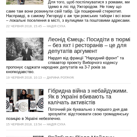
Для того, щоб поспілкуватися з ромами, ми
їдемо в ліс під Ужгородом. Не тому що
саме там вони розкинули свій табір. Це поширений стереотип.
Насправді, в самому Ужгороді є аж три ромських табори і всі вони
– локальні поселення в місті, з вулицями та поштовими адресами.
22 ЧЕРВНЯ 2018, 15:45 — НАДІЯ СУХА
Леонід Ємець: Посидіти в тюрмі
– без яхт і ресторанів – це для
депутатів аргумент
Нардеп від фракції "Народний фронт" та
співавтор проекту Виборчого кодексу
пропонує саджати народних депутатів на 3-7 років за
кнопкодавство.
19 ЧЕРВНЯ 2018, 10:13 — ДАРИНА РОГАЧУК
Гібридна війна з небайдужими.
Як в Україні вбивають та
калічать активістів
Поточний рік буквально з першого дня дав
зрозуміти: відстоювати свою громадянську
позицію в Україні небезпечно.
15 ЧЕРВНЯ 2018, 13:54 — НАДІЯ СУХА