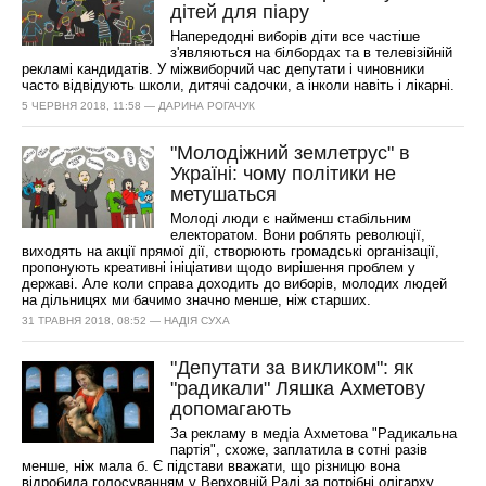
дітей для піару
Напередодні виборів діти все частіше
з'являються на білбордах та в телевізійній
рекламі кандидатів. У міжвиборчий час депутати і чиновники
часто відвідують школи, дитячі садочки, а інколи навіть і лікарні.
5 ЧЕРВНЯ 2018, 11:58 — ДАРИНА РОГАЧУК
"Молодіжний землетрус" в
Україні: чому політики не
метушаться
Молоді люди є найменш стабільним
електоратом. Вони роблять революції,
виходять на акції прямої дії, створюють громадські організації,
пропонують креативні ініціативи щодо вирішення проблем у
державі. Але коли справа доходить до виборів, молодих людей
на дільницях ми бачимо значно менше, ніж старших.
31 ТРАВНЯ 2018, 08:52 — НАДІЯ СУХА
"Депутати за викликом": як
"радикали" Ляшка Ахметову
допомагають
За рекламу в медіа Ахметова "Радикальна
партія", схоже, заплатила в сотні разів
менше, ніж мала б. Є підстави вважати, що різницю вона
відробила голосуванням у Верховній Раді за потрібні олігарху