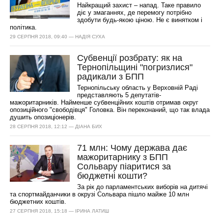
Найкращий захист – напад. Таке правило
діє у змаганнях, де перемогу потрібно
здобути будь-якою ціною. Не є винятком і
політика.
29 СЕРПНЯ 2018, 09:40 — НАДІЯ СУХА
Субвенції розбрату: як на
Тернопільщині "погризлися"
радикали з БПП
Тернопільську область у Верховній Раді
представляють 5 депутатів-
мажоритарників. Найменше субвенційних коштів отримав округ
опозиційного "свободівця" Головка. Він переконаний, що так влада
душить опозиціонерів.
28 СЕРПНЯ 2018, 12:12 — ДІАНА БИХ
71 млн: Чому держава дає
мажоритарнику з БПП
Сольвару піаритися за
бюджетні кошти?
За рік до парламентських виборів на дитячі
та спортмайданчики в окрузі Сольвара пішло майже 10 млн
бюджетних коштів.
27 СЕРПНЯ 2018, 15:18 — ІРИНА ЛАТИШ