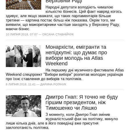
Верховній Раді
Народні депутати володіють чималою
кількістю бізнесів. Цей факт навряд когось
здивує, але якщо зважати, що таких парламентарів більше
третини — картина постає більш ніж показова. Окрім того, ми
виявили, що мажоритарники частіше заходять у Верховну Раду,
маючи бізнес.
10 ЛИПНЯ 2018, 07:07 — ОКСАНА СТАВНІЙЧУК
Монархісти, емігранти та
непідкупні: що думає про
вибори молодь на Atlas
Weekend
На першому дні музичного фестивалю Atlas
Weekend спецпроект "Вибори вибори" розпитав молодих українців
про їхнє ставлення до виборів та політиків.
6 ЛИПНЯ 2018, 11:41 — ДАРИНА РОГАЧУК
Дмитро Гнап: Я точно не буду
гіршим президентом, ніж
Тимошенко чи Ляшко
З моменту, коли Дмитро Гнап змінив
журналістський фах на політику, минуло
лише кілька днів, але в його поведінці вже присутня
заклопотаність політика.