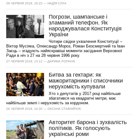
29 ЧЕРВНЯ 2018, 16:22 — НАДІЯ СУХА
Погрози, шампанське і
зламаний телефон. Як
народжувалася Конституція
України
Чотири свідки ухвалення Конституції –
Віктор Мусіяка, Олександр Мороз, Роман Безсмертний та Іван
Заєць – згадують найяскравіші моменти засідання Верховної
Ради в ніч з 27 на 28 червня 1996 року.
27 ЧЕРВНЯ 2018, 13:12 — ДАРИНА РОГАЧУК
Битва за гектари: як
мажоритарники і списочники
нерухомість купували
Хто з депутатів у 2017 році найбільше
збагатився на квадратні метри, має
найбільше землі і нерухомість за кордоном.
26 ЧЕРВНЯ 2018, 10:35 — ОКСАНА СТАВНІЙЧУК
Авторитет барона і зухвалість
політиків. Як голосують
українські роми