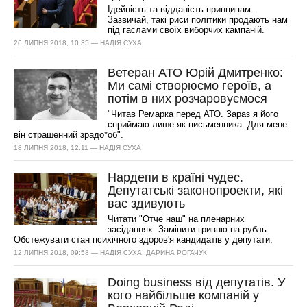
Ідейність та відданість принципам.
Зазвичай, такі риси політики продають нам
під гаслами своїх виборчих кампаній.
26 ЛИПНЯ 2018, 10:35 — НАДІЯ СУХА
Ветеран АТО Юрій Дмитренко:
Ми самі створюємо героїв, а
потім в них розчаровуємося
"Читав Ремарка перед АТО. Зараз я його
сприймаю лише як письменника. Для мене
він страшенний зрадо*об".
18 ЛИПНЯ 2018, 12:11 — НАДІЯ СУХА
Нардепи в країні чудес.
Депутатські законопроекти, які
вас здивують
Читати "Отче наш" на пленарних
засіданнях. Замінити гривню на рубль.
Обстежувати стан психічного здоров'я кандидатів у депутати.
12 ЛИПНЯ 2018, 09:58 — НАДІЯ СУХА, ДАРИНА РОГАЧУК
Doing business від депутатів. У
кого найбільше компаній у