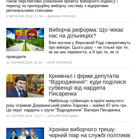
також перспективи ухвалення проекту Виборчого кодексу і
перехід на пропорційну виборчу систему з відкритими
регіональними списками.
3 ВЕРЕСНЯ 2018, 12:56 — ДАРИНА РОГАЧУК
Виборча реформа: Що чекає
нас на дільницях?
Вже восени у Верховній Раді говоритимуть
про вибори. Цього разу – не тільки про те,
як на них перемогти, а й про те, як їх
проводити.
31 СЕРПНЯ 2018, 11:03 — ЄГОР ПОЛЯКОВ
Кримінал і фірми депутатів
“Відродження”: куди поділися
субвенції від нардепа
Писаренка
Найбільшу субвенцію в країні минулого
року отримав Дзержинський район Харкова – майже 87 млн грн.
Це округ нардепа з групи "Відродження" Валерія Писаренка.
30 СЕРПНЯ 2018, 13:27 — НАТАЛІЯ НОРІЦИНА
Хроніки виборчого трешу:
чорний піар на службі політиків