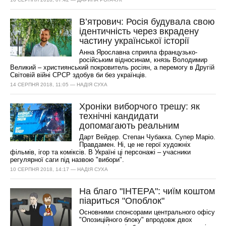
В’ятрович: Росія будувала свою
ідентичність через вкрадену
частину української історії
Анна Ярославна сприяла французько-
російським відносинам, князь Володимир
Великий – християнський покровитель росіян, а перемогу в Другій
Світовій війні СРСР здобув би без українців.
14 СЕРПНЯ 2018, 11:05 — НАДІЯ СУХА
Хроніки виборчого трешу: як
технічні кандидати
допомагають реальним
Дарт Вейдер. Степан Чубакка. Супер Маріо.
Правдамен. Ні, це не герої художніх
фільмів, ігор та коміксів. В Україні ці персонажі – учасники
регулярної саги під назвою "вибори".
10 СЕРПНЯ 2018, 14:17 — НАДІЯ СУХА
На благо "ІНТЕРА": чиїм коштом
піариться "Опоблок"
Основними спонсорами центрального офісу
"Опозиційного блоку" впродовж двох