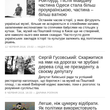
Ройтбурд: Після Майдану
частина Одеси стала більш
проукраїнською, частина –
більш ватною
Останнім часом історії, у яких фігурують
українські музеї, більше не асоціюються зі спокійними залами,
запиленими експонатами та сплячими бабусями на стільцях у
кутках. Так, музей на Поштовій площі в Києві ще не створений,
але навколо нього вже виник скандал. Часто-густо доля
українських закладів історії та культури залежить від політичних
рішень.
12 ЧЕРВНЯ 2018, 15:02 — НАДІЯ СУХА
Сергій Гусовський: Скаржитися
на ями на дорогах чи зрубані
дерева слід не президенту, а
своєму депутату
Депутат Київської ради та успішний
ресторатор наголошує, що боротися і за музей на Поштовій
площі, і за новий Виборчий кодекс важливо, поки є розголос та
розуміння суспільства.
6 ЧЕРВНЯ 2018, 16:33 — ДАРИНА РОГАЧУК
Легше, ніж цукерку відібрати.
Як політики використовують