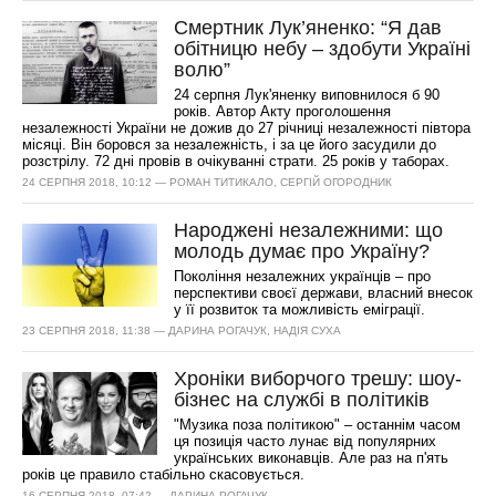
Смертник Лук’яненко: “Я дав
обітницю небу – здобути Україні
волю”
24 серпня Лук'яненку виповнилося б 90
років. Автор Акту проголошення
незалежності України не дожив до 27 річниці незалежності півтора
місяці. Він боровся за незалежність, і за це його засудили до
розстрілу. 72 дні провів в очікуванні страти. 25 років у таборах.
24 СЕРПНЯ 2018, 10:12 — РОМАН ТИТИКАЛО, СЕРГІЙ ОГОРОДНИК
Народжені незалежними: що
молодь думає про Україну?
Покоління незалежних українців – про
перспективи своєї держави, власний внесок
у її розвиток та можливість еміграції.
23 СЕРПНЯ 2018, 11:38 — ДАРИНА РОГАЧУК, НАДІЯ СУХА
Хроніки виборчого трешу: шоу-
бізнес на службі в політиків
"Музика поза політикою" – останнім часом
ця позиція часто лунає від популярних
українських виконавців. Але раз на п'ять
років це правило стабільно скасовується.
16 СЕРПНЯ 2018, 07:42 — ДАРИНА РОГАЧУК