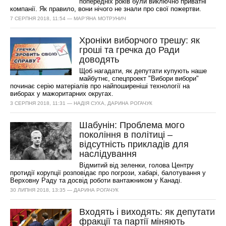
попередніх років були виключно приватні
компанії. Як правило, вони нічого не знали про свої пожертви.
7 СЕРПНЯ 2018, 11:54 — МАР'ЯНА МОТРУНИЧ
Хроніки виборчого трешу: як
гроші та гречка до Ради
доводять
Щоб нагадати, як депутати купують наше
майбутнє, спецпроект "Вибори вибори"
починає серію матеріалів про найпоширеніші технології на
виборах у мажоритарних округах.
3 СЕРПНЯ 2018, 11:31 — НАДІЯ СУХА, ДАРИНА РОГАЧУК
Шабунін: Проблема мого
покоління в політиці –
відсутність прикладів для
наслідування
Відмитий від зеленки, голова Центру
протидії корупції розповідає про погрози, хабарі, балотування у
Верховну Раду та досвід роботи вантажником у Канаді.
30 ЛИПНЯ 2018, 13:35 — ДАРИНА РОГАЧУК
Входять і виходять: як депутати
фракції та партії міняють