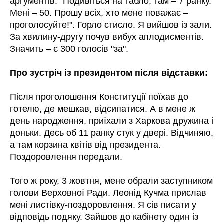
аргументів: "Подивіться на табло, там – 7 ранку.
Мені – 50. Прошу всіх, хто мене поважає –
проголосуйте!". Горло стисло. Я вийшов із зали.
За хвилину-другу почув вибух аплодисментів.
Значить – є 300 голосів "за".
Про зустріч із президентом після відставки:
Після проголошення Конституції поїхав до
готелю, де мешкав, відсипатися. А в мене ж
день народження, приїхали з Харкова дружина і
доньки. Десь об 11 ранку стук у двері. Відчиняю,
а там корзина квітів від президента.
Поздоровлення передали.
Того ж року, 3 жовтня, мене обрали заступником
голови Верховної Ради. Леонід Кучма прислав
мені листівку-поздоровлення. Я сів писати у
відповідь подяку. Зайшов до кабінету один із