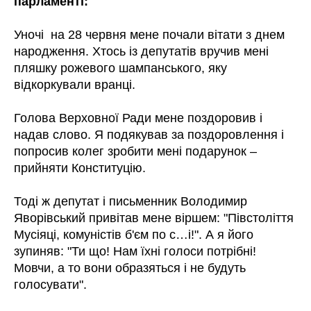
парламенті:
Уночі на 28 червня мене почали вітати з днем
народження. Хтось із депутатів вручив мені
пляшку рожевого шампанського, яку
відкоркували вранці.
Голова Верховної Ради мене поздоровив і
надав слово. Я подякував за поздоровлення і
попросив колег зробити мені подарунок –
прийняти Конституцію.
Тоді ж депутат і письменник Володимир
Яворівський привітав мене віршем: "Півстоліття
Мусіяці, комуністів б'єм по с…і!". А я його
зупиняв: "Ти що! Нам їхні голоси потрібні!
Мовчи, а то вони образяться і не будуть
голосувати".