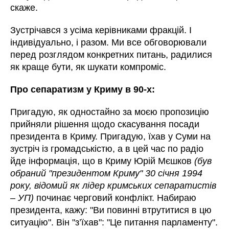
скаже.
Зустрічався з усіма керівниками фракцій. І
індивідуально, і разом. Ми все обговорювали
перед розглядом конкретних питань, радилися
як краще бути, як шукати компроміс.
Про сепаратизм у Криму в 90-х:
Пригадую, як одностайно за моєю пропозицію
прийняли рішення щодо скасування посади
президента в Криму. Пригадую, їхав у Суми на
зустріч із громадськістю, а в цей час по радіо
йде інформація, що в Криму Юрій Мєшков
(був
обраний "президентом Криму" 30 січня 1994
року, відомий як лідер кримських сепаратистів
– УП)
починає черговий конфлікт. Набираю
президента, кажу: "Ви повинні втрутитися в цю
ситуацію". Він "з’їхав": "Це питання парламенту".