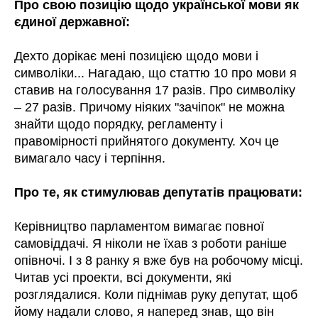
Про свою позицію щодо української мови як
єдиної державної:
Дехто дорікає мені позицією щодо мови і
символіки... Нагадаю, що статтю 10 про мови я
ставив на голосування 17 разів. Про символіку
– 27 разів. Причому ніяких "зачіпок" не можна
знайти щодо порядку, регламенту і
правомірності прийнятого документу. Хоч це
вимагало часу і терпіння.
Про те, як стимулював депутатів працювати:
Керівництво парламентом вимагає повної
самовіддачі. Я ніколи не їхав з роботи раніше
опівночі. І з 8 ранку я вже був на робочому місці.
Читав усі проекти, всі документи, які
розглядалися. Коли піднімав руку депутат, щоб
йому надали слово, я наперед знав, що він