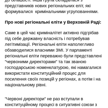
до більшості. Інша група складалася з
представників нових регіональних еліт, які
формувалися кримінальними угрупованнями.
Про нові регіональні еліти у Верховній Раді:
Саме в цей час криміналітет активно підгрібав
під себе державну власність і потребував
легітимізації. Регіональні еліти наполегливо
обзаводилися власними ЗМІ. У парламенті
регіональні еліти переважно були представлені
"червоними директорами" та так званою
господарською номенклатурою, які намагалися
використати конституційний процес для
посилення своїх позицій у регіонах, а потім і на
національному рівні.
"Червоні директори" не раз вступали в
конституційному процесі в ситуативні союзи з