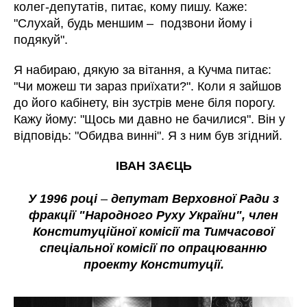
колег-депутатів, питає, кому пишу. Каже:
"Слухай, будь меншим – подзвони йому і
подякуй".
Я набираю, дякую за вітання, а Кучма питає:
"Чи можеш ти зараз приїхати?". Коли я зайшов
до його кабінету, він зустрів мене біля порогу.
Кажу йому: "Щось ми давно не бачилися". Він у
відповідь: "Обидва винні". Я з ним був згідний.
ІВАН ЗАЄЦЬ
У 1996 році
–
депутат Верховної Ради з
фракції "Народного Руху України", член
Конституційної комісії та Тимчасової
спеціальної комісії по опрацюванню
проекту Конституції.