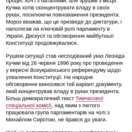
процес хоч і з баталіями, але зрушив з місця.
Кучма хотів сконцентрувати владу в своїх
руках, посилюючи повноваження президента.
Мороз вважав, що це призведе до диктатури, і
наполягав на ключовій ролі парламенту в
Україні. Дискусії та обговорення майбутньої
Конституції продовжувалися.
Рушієм ситуації став несподіваний указ Леоніда
Кучми від 26 червня 1996 року про проведення
у вересні Всеукраїнського референдуму щодо
ухвалення Конституції. На народне
обговорення виносився той варіант документу,
який концентрував владу в руках президента.
Більш демократичний текст
Тимчасової
спеціальної комісії
, над яким з лютого
працювала група парламентарів на чолі з
Михайлом Сиротою, не брався до уваги.