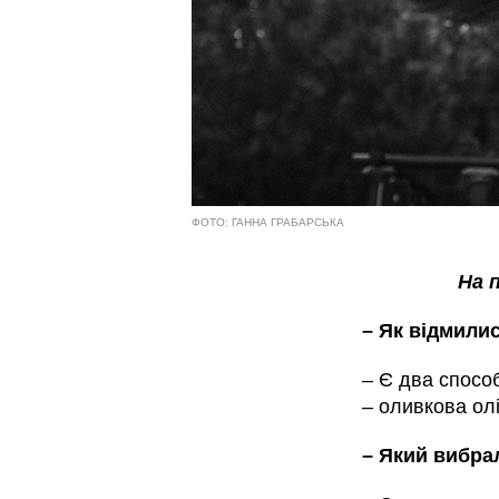
ФОТО: ГАННА ГРАБАРСЬКА
На 
– Як відмилис
– Є два спосо
– оливкова олі
– Який вибра