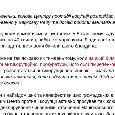
еленки, голова Центру протидії корупції розповідає 
ування у Верховну Раду та досвід роботи вантажник
буніним домовляємося зустрітися у Ботанічному саду
шись на 40 хвилин, вибігає з маршрутки. Люди навкол
ригадати, де ж вони бачили цього блондина.
вже не так яскраво як тиждень тому, коли
на акції біля
ої антикорупційної прокуратури, його облили зеленк
 – розвертається антикорупціонер спиною, –
ззаду на
Донька злякалася, коли побачила мене таким. Щоб зас
я дракон"
.
 з найвідоміших та найефективніших громадських діяч
м Центр протидії корупції активно просував такі кл
 декларування чиновників, створення Національного
го бюро, створення антикорупційного суду та ін. За 