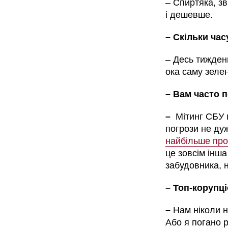
– Спиртяка, зв
і дешевше.
– Скільки ча
– Десь тиждень
ока саму зелен
– Вам часто 
–
Мітинг СБУ 
погрози не дуж
найбільше про
це зовсім інша
забудовника, н
– Топ-корупц
–
Нам ніколи н
Або я погано р