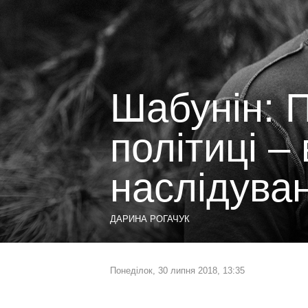
Шабунін: 
політиці –
наслідува
ДАРИНА РОГАЧУК
Понеділок, 30 липня 2018, 13:35