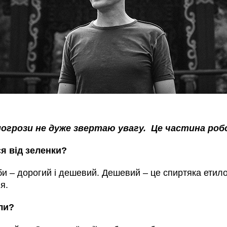
погрози не дуже звертаю увагу. Це частина ро
я від зеленки?
би – дорогий і дешевий. Дешевий – це спиртяка етил
я.
ли?