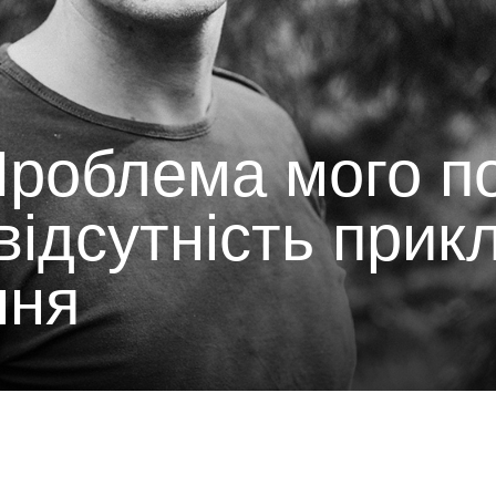
Проблема мого по
 відсутність прик
ння