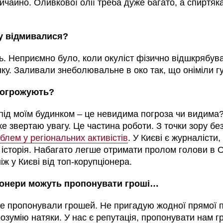
ичайно. Оливкової олії треба дуже багато, а спиртя
су відмивалися?
. Неприємно було, коли окуліст фізично відшкрябува
ку. Заливали знеболювальне в око так, що оніміли г
погрожують?
під моїм будинком – це невидима погроза чи видима?
е звертаю увагу. Це частина роботи. З точки зору бе
блем у регіональних активістів
. У Києві є журналісти
 історія. Набагато легше отримати пролом голови в О
іж у Києві від топ-корупціонера.
іонери можуть пропонувати гроші…
е пропонували грошей. Не пригадую жодної прямої п
озумію натяки. У нас є репутація, пропонувати нам г