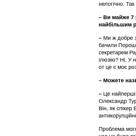
нелогічно. Так
– Ви майже 7 
найбільшим 
–
Ми ж добре з
бачили Пороше
секретарем Ра
ілюзію? Ні. У 
от це є моє ро
– Можете наз
–
Це найперші
Олександр Тур
Він, як спіке
антикорупційно
Проблема мого 