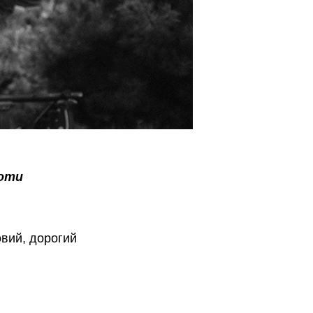
боти
овий, дорогий