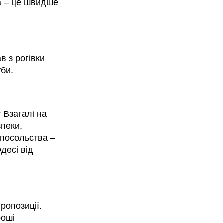
ка – це швидше
в з рогівки
уби.
 Взагалі на
зпеки,
, посольства –
десі від
ропозиції.
роші