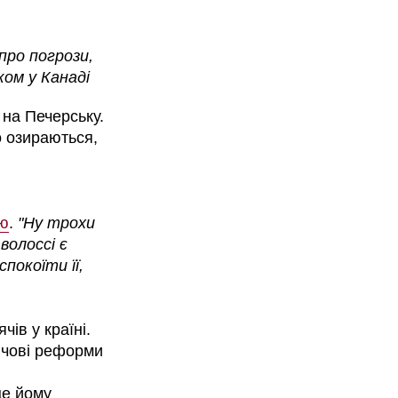
про погрози,
ом у Канаді
 на Печерську.
о озираються,
ою
.
"Ну трохи
 волоссі є
покоїти її,
ів у країні.
ючові реформи
це йому