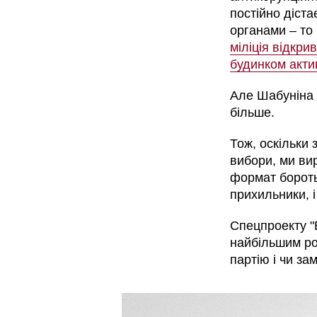
постійно діста
органами – то
міліція відкри
будинком акти
Але Шабуніна 
більше.
Тож, оскільки 
вибори, ми ви
формат боротьб
прихильники, і
Спецпроекту "В
найбільшим ро
партію і чи за