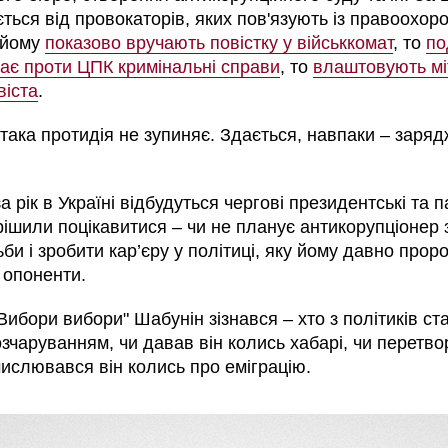
ється від провокаторів, яких пов'язують із правоохо
 йому
показово вручають повістку у військкомат
, то
по
ває проти ЦПК кримінальні справи
, то
влаштовують мі
віста
.
така протидія не зупиняє. Здається, навпаки – заря
за рік в Україні відбудуться чергові президентські та 
рішили поцікавитися – чи не планує антикорупціонер 
и і зробити кар’єру у політиці, яку йому давно проро
 опоненти.
ибори вибори" Шабунін зізнався – хто з політиків ст
зчаруванням, чи давав він колись хабарі, чи перетво
мислювався він колись про еміграцію.