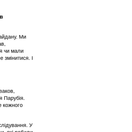
ав
айдану. Ми
ав,
я чи мали
е змінитися. І
ваков,
я Парубія.
е кожного
слідування. У