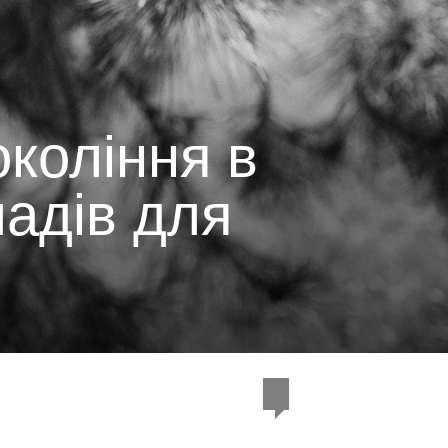
коління в
ладів для