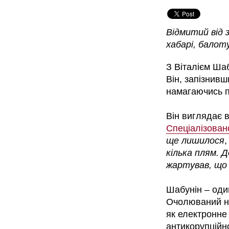
Відмитий від з
хабарі, балот
З Віталієм Ша
Він, запізнив
намагаючись п
Він виглядає 
Спеціалізован
ще лишилося
,
кілька плям. 
жартував, що 
Шабунін – один
Очолюваний ни
як електронне
антикорупційно