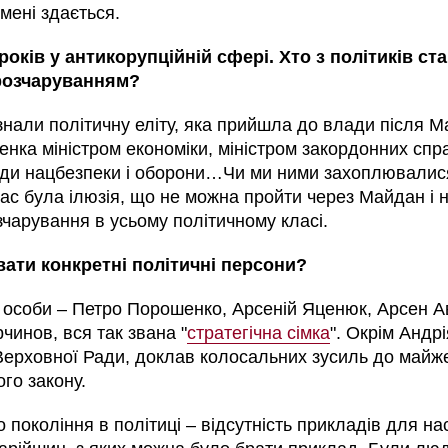
 мені здається.
років у антикорупційній сфері. Хто з політиків ст
розчаруванням?
нали політичну еліту, яка прийшла до влади після М
нка міністром економіки, міністром закордонних спр
ди нацбезпеки і оборони…Чи ми ними захоплювалис
нас була ілюзія, що не можна пройти через Майдан і н
зчарування в усьому політичному класі.
вати конкретні політичні персони?
 особи – Петро Порошенко, Арсеній Яценюк, Арсен А
чинов, вся так звана "
стратегічна сімка
". Окрім Андрі
р Верховної Ради, доклав колосальних зусиль до майж
го закону.
покоління в політиці – відсутність прикладів для на