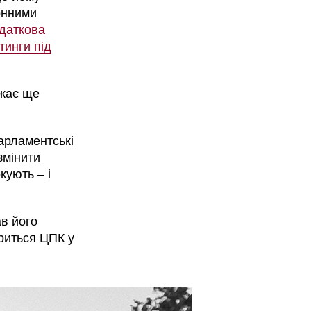
ронними
даткова
тинги під
джає ще
парламентські
змінити
кують – і
ав його
риться ЦПК у