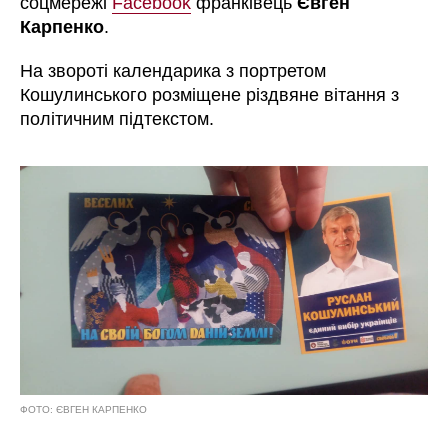
соцмережі
Facebook
франківець
Євген
Карпенко
.
На звороті календарика з портретом
Кошулинського розміщене різдвяне вітання з
політичним підтекстом.
ФОТО: ЄВГЕН КАРПЕНКО