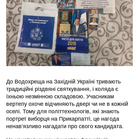
До Водохреща на Західній Україні тривають
традиційні різдвяні святкування, і коляда є
їхньою незмінною складовою. Учасникам
вертепу охоче відчиняють двері чи не в кожній
оселі. Тому для політтехнологів, які знають
портрет виборця на Прикарпатті, це нагода
ненав’язливо нагадати про свого кандидата.