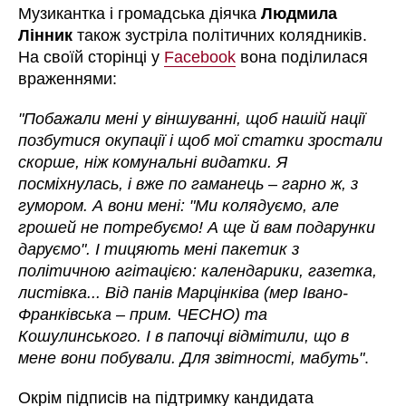
Музикантка і громадська діячка
Людмила
Лінник
також зустріла політичних колядників.
На своїй сторінці у
Facebook
вона поділилася
враженнями:
"Побажали мені у віншуванні, щоб нашій нації
позбутися окупації і щоб мої статки зростали
скорше, ніж комунальні видатки. Я
посміхнулась, і вже по гаманець – гарно ж, з
гумором. А вони мені: "Ми колядуємо, але
грошей не потребуємо! А ще й вам подарунки
даруємо". І тицяють мені пакетик з
політичною агітацією: календарики, газетка,
листівка... Від панів Марцінківа (мер Івано-
Франківська – прим. ЧЕСНО) та
Кошулинського. І в папочці відмітили, що в
мене вони побували. Для звітності, мабуть"
.
Окрім підписів на підтримку кандидата