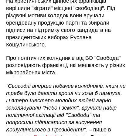
На християнських цінностях франківців
вирішили "зіграти" місцеві "свободівці". Під
різдвяні мотиви колядок вони вручали
брендовану продукцію партії та збирали
підписи на підтримку свого кандидата на
президентських виборах Руслана
Кошулинського.
Про політичних колядників від ВО "Свобода"
розповідають франківці, які мешкають у різних
мікрорайонах міста.
"Сьогодні вперше побачив колядників, яким не
треба було давати гроші чи хоча б пампуха.
П’ятеро-шестеро молодих людей гарно
заколядували "Небо і земля", вручили набір
політичної агітації від "Свободи" та
попросили підписатися за висунення
Кошулинського в Президенти",
– пише в