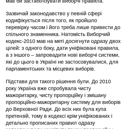
мав би застабілізувати виборчі правила.
Зазвичай законодавство у певній сфері
кодифікується після того, як пройшло
перевірку часом і його треба лише привести до
спільного знаменника. Натомість Виборчий
кодекс-2010 мав на меті досягнути одразу двох
цілей: з одного боку, дати уніфіковані правила,
а з іншого – запровадити нові виборчі системи,
які до цього в Україні не застосовувалися, для
парламентських та місцевих виборів.
Підстави для такого рішення були. До 2010
року Україна вже спробувала чисту
мажоритарку, чисту пропорційку і змішану
пропорційно-мажоритарну систему для виборів
до Верховної Ради. До всіх них була купа
претензій, тому в кодексі крім уніфікованих і
детально прописаних правил одразу