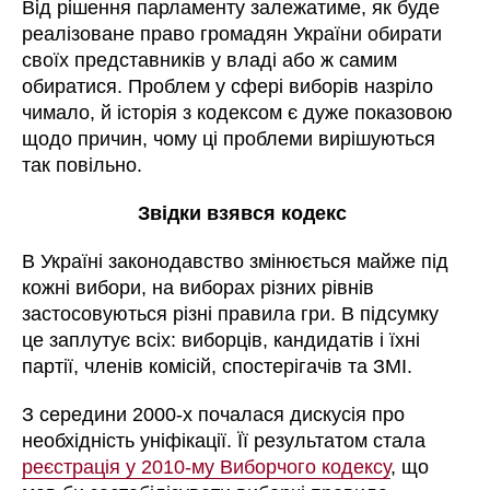
Від рішення парламенту залежатиме, як буде
реалізоване право громадян України обирати
своїх представників у владі або ж самим
обиратися. Проблем у сфері виборів назріло
чимало, й історія з кодексом є дуже показовою
щодо причин, чому ці проблеми вирішуються
так повільно.
Звідки взявся кодекс
В Україні законодавство змінюється майже під
кожні вибори, на виборах різних рівнів
застосовуються різні правила гри. В підсумку
це заплутує всіх: виборців, кандидатів і їхні
партії, членів комісій, спостерігачів та ЗМІ.
З середини 2000-х почалася дискусія про
необхідність уніфікації. Її результатом стала
реєстрація у 2010-му Виборчого кодексу
, що