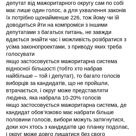
депутат від мажоритарного округу сам по собі
має лише один голос, а для ухвалення законів
їх потрібно щонайменше 226, тож йому чи їй
доводиться йти на компроміси з іншими
депутатами з багатьох питань, не завжди
вдається знайти час і можливість розібратися з
усіма законопроектами, з приводу яких треба
голосувати
якщо застосовується мажоритарна система
відносної більшості (тобто хто набрав
найбільше – той і депутат), то багато голосів
виборців за кандидатів, що не пройшли,
втрачається, і округ може представляти
людина, яка набрала 10-20% голосів
якщо застосовується мажоритарна система, де
кандидат обов’язково має набрати більше
половини голосів, вибори можуть затягнутися,
доки хоч хтось з кандидатів цю планку подолає,
і округ може довго лишатися без свого