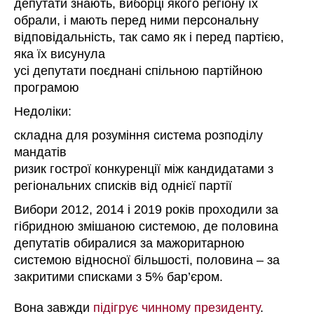
депутати знають, виборці якого регіону їх
обрали, і мають перед ними персональну
відповідальність, так само як і перед партією,
яка їх висунула
усі депутати поєднані спільною партійною
програмою
Недоліки:
складна для розуміння система розподілу
мандатів
ризик гострої конкуренції між кандидатами з
регіональних списків від однієї партії
Вибори 2012, 2014 і 2019 років проходили за
гібридною змішаною системою, де половина
депутатів обиралися за мажоритарною
системою відносної більшості, половина – за
закритими списками з 5% бар’єром.
Вона завжди
підігрує чинному президенту
.