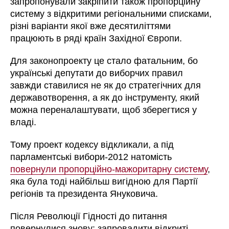
запропонували закріпити також пропорційну
систему з відкритими регіональними списками,
різні варіанти якої вже десятиліттями
працюють в ряді країн Західної Європи.
Для законопроекту це стало фатальним, бо
українські депутати до виборчих правил
завжди ставилися не як до стратегічних для
державотворення, а як до інструменту, який
можна переналаштувати, щоб зберегтися у
владі.
Тому проект кодексу відкликали, а під
парламентські вибори-2012 натомість
повернули пропорційно-мажоритарну систему
,
яка була тоді найбільш вигідною для Партії
регіонів та президента Януковича.
Після Революції Гідності до питання
повернулися знову: запровадити відкриті