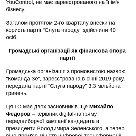
YouControl,
не має зареєстрованого на її ім'я
бізнесу.
Загалом протягом 2-го кварталу внески на
користь партії "Слуга народу" здійснили 40
осіб.
Громадські організації як фінансова опора
партії
Громадська організація з промовистою назвою
"Команда Зе", зареєстрована в січні 2019 року,
передала партії
"Слуга народу"
3,3 мільйона
гривень.
Ця ГО має двох засновників. Це
Михайло
Федоров
–
керівник digital-напряму
передвиборчої кампанії кандидата в
президенти Володимира Зеленського, а тепер
віце-прем'єр-міністр цифрової трансформації