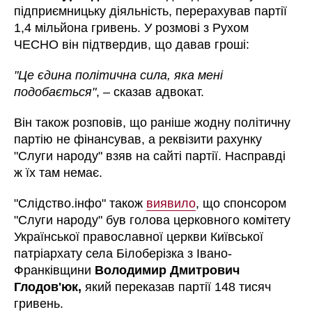
підприємницьку діяльність, перерахував партії
1,4 мільйона гривень. У розмові з Рухом
ЧЕСНО він підтвердив, що давав гроші:
"Це єдина політична сила, яка мені
подобається"
, – сказав адвокат.
Він також розповів, що раніше жодну політичну
партію не фінансував, а реквізити рахунку
"Слуги народу" взяв на сайті партії. Насправді
ж їх там немає.
"Слідство.інфо" також
виявило
, що спонсором
"Слуги народу" був голова церковного комітету
Української православної церкви Київської
патріархату села Білоберізка з Івано-
Франківщини
Володимир Дмитрович
Глодов'юк,
який
переказав партії 148 тисяч
гривень.