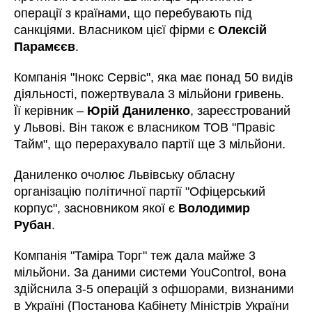
операції з країнами, що перебувають під
санкціями. Власником цієї фірми є
Олексій
Парамєєв
.
Компанія "Інокс Сервіс", яка має понад 50 видів
діяльності, пожертвувала 3 мільйони гривень.
Її керівник –
Юрій Даниленко
,
зареєстрований
у Львові. Він також є власником ТОВ "Правіс
Тайм", що перерахувало партії ще 3 мільйони.
Даниленко очолює Львівську обласну
організацію політичної партії "Офіцерський
корпус", засновником якої є
Володимир
Рубан
.
Компанія "Таміра Торг" теж дала майже 3
мільйони. За даними системи YouControl, вона
здійснила 3-5 операцій з офшорами, визнаними
в Україні (Постанова Кабінету Міністрів України