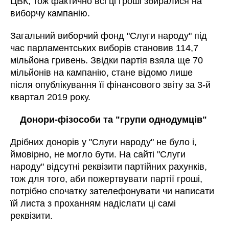
ЦВК, тож фактично всі ці гроші збиралися на
виборчу кампанію.
Загальний виборчий фонд "Слуги народу" під
час парламентських виборів становив 114,7
мільйона гривень. Звідки партія взяла ще 70
мільйонів на кампанію, стане відомо лише
після опублікування її фінансового звіту за 3-й
квартал 2019 року.
Донори-фізособи та "групи однодумців"
Дрібних донорів
у "Слуги народу" не було і,
ймовірно, не могло бути. На сайті "Слуги
народу" відсутні реквізити партійних рахунків,
тож для того, аби пожертвувати партії гроші,
потрібно спочатку зателефонувати чи написати
їй листа з проханням надіслати ці самі
реквізити.