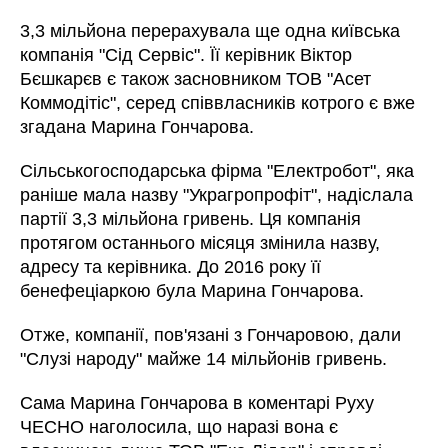
3,3 мільйона перерахувала ще одна київська
компанія "Сід Сервіс". Її керівник Віктор
Бєшкарєв є також засновником ТОВ "Асет
Коммодітіс", серед співвласників котрого є вже
згадана Марина Гончарова.
Сільськогосподарська фірма "Електробот", яка
раніше мала назву "Украгропрофіт", надіслала
партії 3,3 мільйона гривень. Ця компанія
протягом останнього місяця змінила назву,
адресу та керівника. До 2016 року її
бенефеціаркою була Марина Гончарова.
Отже, компанії, пов'язані з Гончаровою, дали
"Слузі народу" майже 14 мільйонів гривень.
Сама Марина Гончарова в коментарі Руху
ЧЕСНО наголосила, що наразі вона є