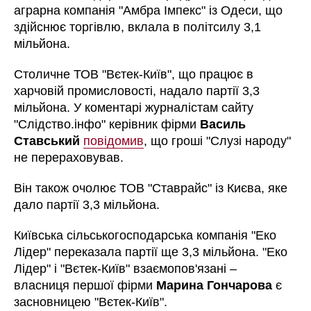
аграрна компанія "Амбра Імпекс" із Одеси, що
здійснює торгівлю, вклала в політсилу 3,1
мільйона.
Столичне ТОВ "Вєтек-Київ", що працює в
харчовій промисловості, надало партії 3,3
мільйона. У коментарі журналістам сайту
"Слідство.інфо" керівник фірми
Василь
Ставський
повідомив
, що гроші "Слузі народу"
не перераховував.
Він також очолює ТОВ "Ставрайс" із Києва, яке
дало партії 3,3 мільйона.
Київська сільськогосподарська компанія "Еко
Лідер" переказала партії ще 3,3 мільйона. "Еко
Лідер" і "Вєтек-Київ" взаємопов'язані –
власниця першої фірми
Марина Гончарова
є
засновницею "Вєтек-Київ".