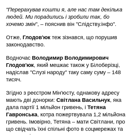
"Перерахував кошти я, але нас там декілька
людей. Ми порадились і зробили так, бо
хочемо змін
", – пояснив він "Слідству.інфо".
Отже,
Глодов'юк
теж зізнався, що порушив
законодавство.
Водночас
Володимир Володимирович
Глодов'юк
,
який мешкає також у Білоберізці,
надіслав "Слузі народу" таку саму суму – 148
тисяч.
Згідно з реєстром Мін'юсту, однакову адресу
мають дві донорки:
Світлана Васильчук
, яка
дала партії 1 мільйон гривень, і
Тетяна
Гавронська
, котра пожертвувала 1,2 мільйона
гривень. Імовірно, Тетяна – мати Світлани, про
що свідчать їхні спільні фото в соцмережах та