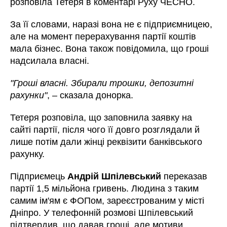
розповіла Тетеря в коментарі Руху ЧЕСНО.
За її словами, наразі вона не є підприємницею,
але на момент перерахування партії коштів
мала бізнес. Вона також повідомила, що гроші
надсилала власні.
"Гроші власні. Збирали трошки, депозитні
рахунки"
,
–
сказала донорка.
Тетеря розповіла, що заповнила заявку на
сайті партії, після чого її довго розглядали й
лише потім дали жінці реквізити банківського
рахунку.
Підприємець
Андрій Шпілевський
переказав
партії 1,5 мільйона гривень. Людина з таким
самим ім'ям є ФОПом, зареєстрованим у місті
Дніпро. У телефонній розмові Шпілевський
підтвердив, що давав гроші, але мотиви