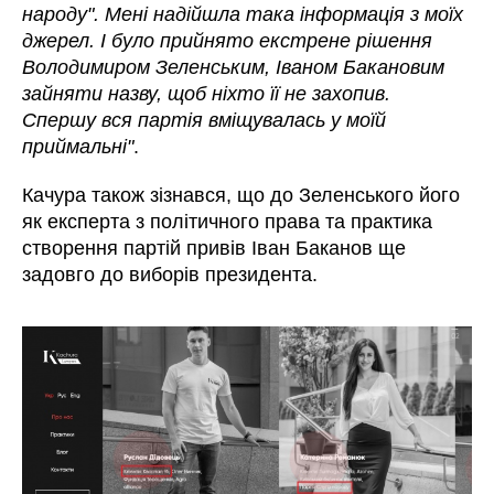
народу". Мені надійшла така інформація з моїх
джерел. І було прийнято екстрене рішення
Володимиром Зеленським, Іваном Бакановим
зайняти назву, щоб ніхто її не захопив.
Спершу вся партія вміщувалась у моїй
приймальні"
.
Качура також зізнався, що до Зеленського його
як експерта з політичного права та практика
створення партій привів Іван Баканов ще
задовго до виборів президента.