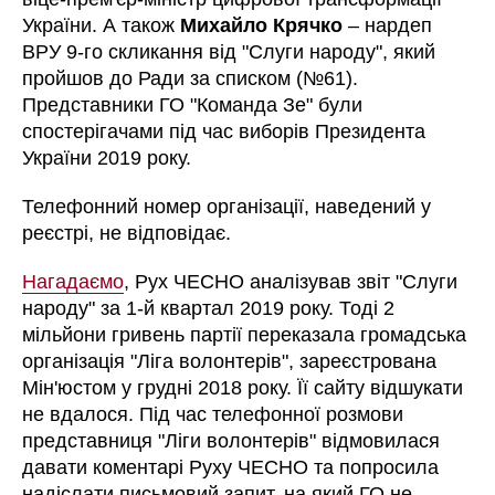
України. А також
Михайло Крячко
– нардеп
ВРУ 9-го скликання від "Слуги народу", який
пройшов до Ради за списком (№61).
Представники ГО "Команда Зе" були
спостерігачами під час виборів Президента
України 2019 року.
Телефонний номер організації, наведений у
реєстрі, не відповідає.
Нагадаємо
, Рух ЧЕСНО аналізував звіт "Слуги
народу" за 1-й квартал 2019 року. Тоді
2
мільйони гривень партії переказала громадська
організація "Ліга волонтерів", зареєстрована
Мін'юстом у грудні 2018 року. Її сайту відшукати
не вдалося. Під час телефонної розмови
представниця "Ліги волонтерів" відмовилася
давати коментарі Руху ЧЕСНО та попросила
надіслати письмовий запит, на який ГО не