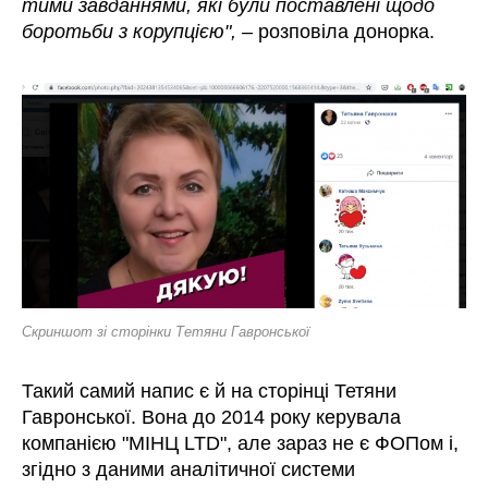
тими завданнями, які були поставлені щодо
боротьби з корупцією", –
розповіла донорка.
Скриншот зі сторінки Тетяни Гавронської
Такий самий напис є й на сторінці Тетяни
Гавронської. Вона до 2014 року керувала
компанією "МІНЦ LTD", але зараз не є ФОПом і,
згідно з даними аналітичної системи