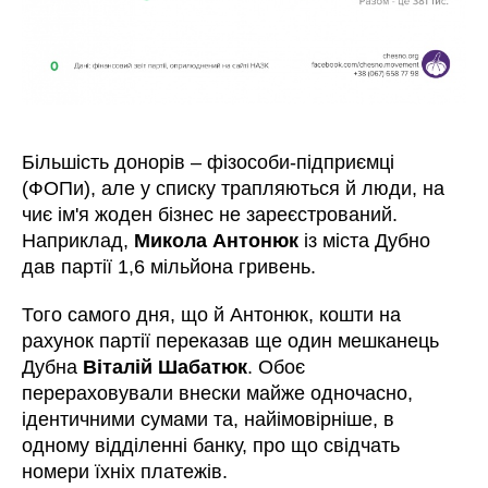
Більшість донорів – фізособи-підприємці
(ФОПи), але у списку трапляються й люди, на
чиє ім'я жоден бізнес не зареєстрований.
Наприклад,
Микола Антонюк
із міста Дубно
дав партії 1,6 мільйона гривень.
Того самого дня, що й Антонюк, кошти на
рахунок партії переказав ще один мешканець
Дубна
Віталій Шабатюк
. Обоє
перераховували внески майже одночасно,
ідентичними сумами та, найімовірніше, в
одному відділенні банку, про що свідчать
номери їхніх платежів.