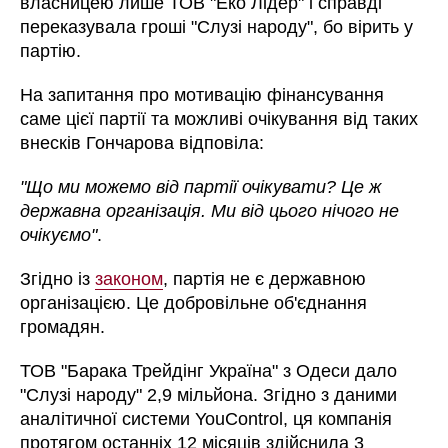
власницею лише ТОВ "Еко Лідер" і справді
переказувала гроші "Слузі народу", бо вірить у
партію.
На запитання про мотивацію фінансування
саме цієї партії та можливі очікування від таких
внесків Гончарова відповіла:
"Що ми можемо від партії очікувати? Це ж
державна організація. Ми від цього нічого не
очікуємо"
.
Згідно із
законом
, партія не є державною
організацією. Це добровільне об'єднання
громадян.
ТОВ "Барака Трейдінг Україна" з Одеси дало
"Слузі народу" 2,9 мільйона. Згідно з даними
аналітичної системи YouControl, ця компанія
протягом останніх 12 місяців здійснила 3