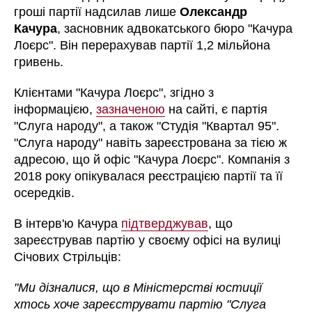
гроші партії надсилав лише
Олександр
Качура
, засновник адвокатського бюро
"Качура
Лоєрс"
. Він перерахував партії 1,2 мільйона
гривень.
Клієнтами "
Качура Лоєрс
", згідно з
інформацією,
зазначеною
на сайті, є партія
"Слуга народу", а також "Студія "Квартал 95".
"Слуга народу" навіть зареєстрована за тією ж
адресою, що й офіс "
Качура Лоєрс
". Компанія з
2018 року опікувалася реєстрацією партії та її
осередків.
В інтерв'ю Качура
підтверджував
, що
зареєстрував партію у своєму офісі на вулиці
Січових Стрільців:
"Ми дізналися, що в Міністерстві юстиції
хтось хоче зареєструвати партію "Слуга