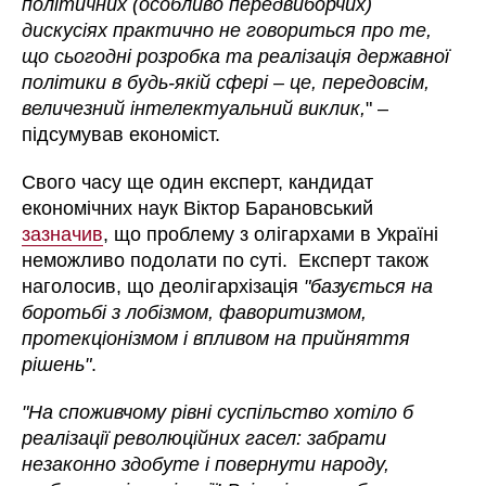
політичних (особливо передвиборчих)
дискусіях практично не говориться про те,
що сьогодні розробка та реалізація державної
політики в будь-якій сфері – це, передовсім,
величезний інтелектуальний виклик,
"
–
підсумував економіст.
С
вого часу ще один експерт, кандидат
економічних наук Віктор Барановський
зазначив
, що проблему з олігархами в Україні
неможливо подолати по суті. Експерт також
наголосив, що деолігархізація
"базується на
боротьбі з лобізмом, фаворитизмом,
протекціонізмом і впливом на прийняття
рішень"
.
"На споживчому рівні суспільство хотіло б
реалізації революційних гасел: забрати
незаконно здобуте і повернути народу,