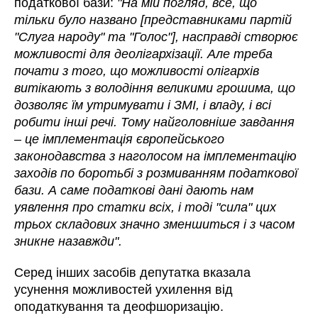
податкової бази:
"На мій погляд, все, що
тільки було названо
[представниками партій
"Слуга народу" та "Голос"]
, насправді створює
можливості для деолігархізації. Але треба
почати з того, що можливості олігархів
витікають з володіння великими грошима, що
дозволяє їм утримувати і ЗМІ, і владу, і всі
робити інші речі. Тому найголовніше завдання
– це імплементація європейського
законодавства з наголосом на імплементацію
заходів по боротьбі з розмиванням податкової
бази. А саме податкові дані дають нам
уявлення про статки всіх, і тоді "сила" цих
трьох складових значно зменшиться і з часом
зникне назавжди".
Серед інших засобів депутатка вказала
усунення можливостей ухилення від
оподаткування та деофшоризацію.