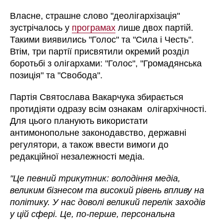
Власне, страшне слово "деолігархізація"
зустрічалось у
програмах
лише двох партій.
Такими виявились "Голос" та "Сила і Честь".
Втім, три партії присвятили окремий розділ
боротьбі з олігархами: "Голос", "Громадянська
позиція" та "Свобода".
Партія Святослава Вакарчука збирається
протидіяти одразу всім ознакам олігархічності.
Для цього планують використати
антимонопольне законодавство, державні
регулятори, а також ввести вимоги до
редакційної незалежності медіа.
"Це певний трикутник: володіння медіа,
великим бізнесом та високий рівень впливу на
політику. У нас доволі великий перелік заходів
у цій сфері. Це, по-перше, персональна