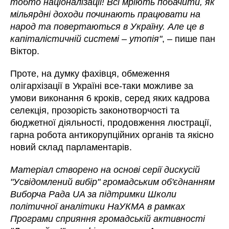
тобто націоналізації! Всі мріють побачити, як
мільярдні доходи починають працювати на
народ та повертаються в Україну. Але це в
капіталістичній системі – утопія"
, – пише пан
Віктор.
Проте, на думку фахівця, обмеження
олігархізації в Україні все-таки можливе за
умови виконання 6 кроків, серед яких кадрова
селекція, прозорість законотворчості та
бюджетної діяльності, продовження люстрації,
гарна робота антикорупційних органів та якісно
новий склад парламентарів.
Матеріал створено на основі серії дискусій
"Усвідомлений вибір" громадським об'єднанням
Виборча Рада UA за підтримки Школи
політичної аналітики НаУКМА в рамках
Програми сприяння громадській активності