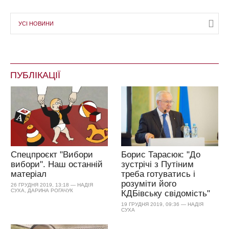
УСІ НОВИНИ
ПУБЛІКАЦІЇ
Спецпроєкт "Вибори
Борис Тарасюк: "До
вибори". Наш останній
зустрічі з Путіним
матеріал
треба готуватись і
розуміти його
26 ГРУДНЯ 2019, 13:18 — НАДІЯ
СУХА, ДАРИНА РОГАЧУК
КДБівську свідомість"
19 ГРУДНЯ 2019, 09:36 — НАДІЯ
СУХА