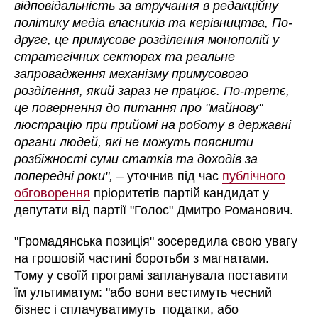
відповідальність за втручання в редакційну
політику медіа власників та керівництва, По-
друге, це примусове розділення монополій у
стратегічних секторах та реальне
запровадження механізму примусового
розділення, який зараз не працює. По-третє,
це повернення до питання про "майнову"
люстрацію при прийомі на роботу в державні
органи людей, які не можуть пояснити
розбіжності суми статків та доходів за
попередні роки", –
уточнив під час
публічного
обговорення
пріоритетів партій кандидат у
депутати від партії "Голос" Дмитро Романович.
"Громадянська позиція" зосередила свою увагу
на грошовій частині боротьби з магнатами.
Тому у своїй програмі запланувала поставити
їм ультиматум: "або вони вестимуть чесний
бізнес і сплачуватимуть податки, або