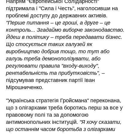
Напрям "Європейської Солідарності"
підтримала і "Сила і Честь", наголосивши на
проблемі доступу до державних активів
.
"Перше питання – це гроші, а друге – це
контроль... Згадаймо виборче законодавство.
Йдеш в політику – треба передавати бізнес.
Що стосується таких галузей як
виробництво добрив тощо, то тут або
галузь треба демонополізувати, або
регулювати правила "входу-виходу",
рентабельність та прибутковість",
–
підсумував представник партії Іван
Мірошниченко.
"Українська стратегія Гройсмана" переконана,
що з олігархами треба боротись перш за все у
правовому полі та за допомогою
антимонопольних інституцій.
"Я хочу сказати,
що останнім часом боротьба з олігархами