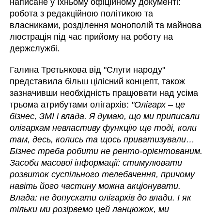
написане у їхньому офіційному документі:
робота з редакційною політикою та
власниками, розділення монополій та майнова
люстрація під час прийому на роботу на
держслужбі.
Галина Третьякова від "Слуги народу"
представила більш цілісний концепт, також
зазначивши необхідність працювати над усіма
трьома атрибутами олігархів:
"Олігарх – це
бізнес, ЗМІ і влада. Я думаю, що ми приписали
олігархам невластиву функцію ще тоді, коли
там, десь, колись та щось приватизували…
Бізнес треба робити не ренто-орієнтованим.
Засоби масової інформації: стимулювати
розвиток суспільного телебачення, причому
навіть його частину можна акціонувати.
Влада: не допускати олігархів до влади. І як
тільки ми розірвемо цей ланцюжок, ми