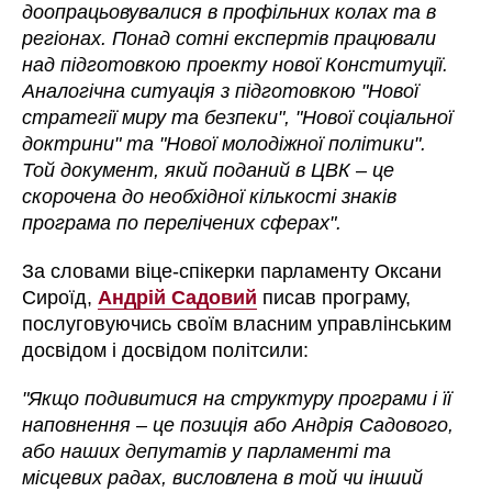
доопрацьовувалися в профільних колах та в
регіонах. Понад сотні експертів працювали
над підготовкою проекту нової Конституції.
Аналогічна ситуація з підготовкою "Нової
стратегії миру та безпеки", "Нової соціальної
доктрини" та "Нової молодіжної політики".
Той документ, який поданий в ЦВК
–
це
скорочена до необхідної кількості знаків
програма по перелічених сферах".
За словами віце-спікерки парламенту Оксани
Сироїд,
Андрій Садовий
писав програму,
послуговуючись своїм власним управлінським
досвідом і досвідом політсили:
"Якщо подивитися на структуру програми і її
наповнення – це позиція або Андрія Садового,
або наших депутатів у парламенті та
місцевих радах, висловлена в той чи інший