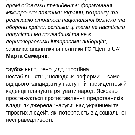
прямі обов'язки президента: формування
міжнародної політики України, розробку та
реалізацію стратегії національної безпеки та
оборони країни, оскільки ці теми не настільки
популістично привабливі та не є
першочерговими інтересами виборців"
, –
зазначає аналітикиня політики ГО "Центр UA"
Марта Семеряк
.
"Зубожіння", "геноцид", "постійна
нестабільність", "нелюдські реформи" – саме
від цього кандидати у наступній президентській
каденції планують рятувати народ. Яскраво
простежується протиставлення представників
влади як джерела "наруги" над українцем та
"простих людей", які потерпають від соціальної
несправедливості.