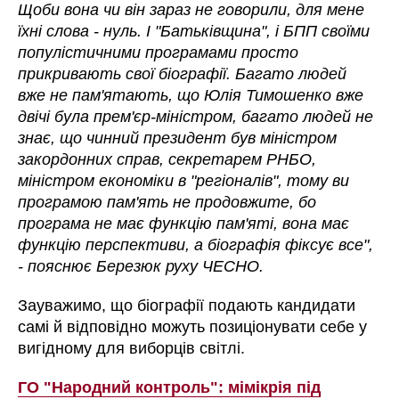
Щоби вона чи він зараз не говорили, для мене
їхні слова - нуль. І "Батьківщина", і БПП своїми
популістичними програмами просто
прикривають свої біографії. Багато людей
вже не пам'ятають, що Юлія Тимошенко вже
двічі була прем'єр-міністром, багато людей не
знає, що чинний президент був міністром
закордонних справ, секретарем РНБО,
міністром економіки в "регіоналів", тому ви
програмою пам'ять не продовжите, бо
програма не має функцію пам'яті, вона має
функцію перспективи, а біографія фіксує все",
- пояснює Березюк руху ЧЕСНО.
Зауважимо, що біографії подають кандидати
самі й відповідно можуть позиціонувати себе у
вигідному для виборців світлі.
ГО "Народний контроль": мімікрія під