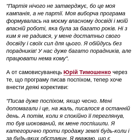
"Партія нічого не затверджує, бо це моя
кампанія, а не партії. Моя виборча програма
формувалась на моєму власному досвіді і моїй
власній роботі, яка була за багато років. Ні з
ким я не радився, у мене достатньо свого
досвіду і своїх сил для цього. Я обійдусь без
порадників! У нас дуже багато порадників, але
працювати нема кому".
А от самовисуванець
Юрій Тимошенко
через
те, що програму писав поспіхом, тепер хоче
внести деякі корективи:
"Писав дуже поспіхом, якщо чесно. Мені
допомагали і це, на жаль, писалося в останній
день. А потім, коли я спокійно її переглянув,
то був шокований, як мене поспішили. Я
категорично проти продажу землі будь-коли і
за будь-яких обставин. Я вважаю, що є