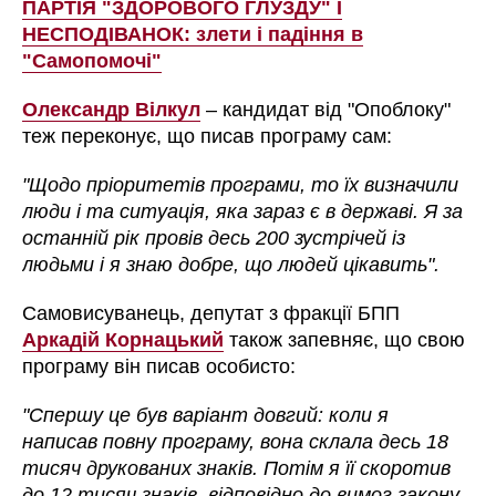
ПАРТІЯ "ЗДОРОВОГО ГЛУЗДУ" І
НЕСПОДІВАНОК: злети і падіння в
"Самопомочі"
Олександр Вілкул
– кандидат від "Опоблоку"
теж переконує, що писав програму сам:
"Щодо пріоритетів програми, то їх визначили
люди і та ситуація, яка зараз є в державі. Я за
останній рік провів десь 200 зустрічей із
людьми і я знаю добре, що людей цікавить".
Самовисуванець, депутат з фракції БПП
Аркадій Корнацький
також запевняє, що свою
програму він писав особисто:
"Спершу це був варіант довгий: коли я
написав повну програму, вона склала десь 18
тисяч друкованих знаків. Потім я її скоротив
до 12 тисяч знаків, відповідно до вимог закону.