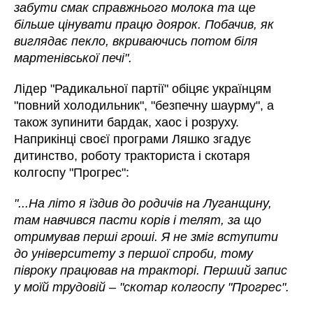
забути смак справжнього молока та ще
більше цінувати працю доярок. Побачив, як
виглядає пекло, вкриваючись потом біля
мартенівської печі".
Лідер "Радикальної партії" обіцяє українцям
"повний холодильник", "безпечну шаурму", а
також зупинити бардак, хаос і розруху.
Наприкінці своєї програми Ляшко згадує
дитинство, роботу тракториста і скотаря
колгоспу "Прогрес":
"...На літо я їздив до родичів на Луганщину,
там навчився пасти корів і телят, за що
отримував перші гроші. Я не зміг вступити
до університету з першої спроби, тому
півроку працював на тракторі. Перший запис
у моїй трудовій – "скотар колгоспу "Прогрес".