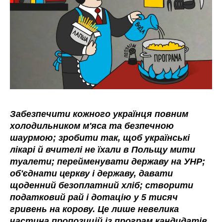
Забезпечити кожного українця повним
холодильником м'яса та безпечною
шаурмою; зробити так, щоб українські
лікарі й вчителі не їхали в Польщу мити
туалети; перейменувати державу на УНР;
об'єднати церкву і державу, давати
щоденний безоплатний хліб; створити
податковий рай і дотацію у 5 тисяч
гривень на корову. Це лише невелика
частина пропозицій із програм кандидатів