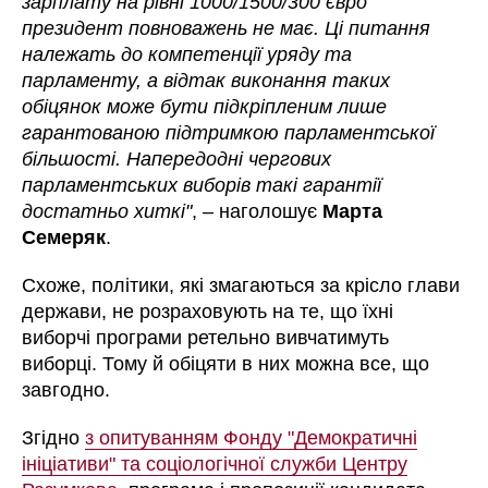
зарплату на рівні 1000/1500/300 євро"
президент повноважень не має. Ці питання
належать до компетенції уряду та
парламенту, а відтак виконання таких
обіцянок може бути підкріпленим лише
гарантованою підтримкою парламентської
більшості. Напередодні чергових
парламентських виборів такі гарантії
достатньо хиткі"
, – наголошує
Марта
Семеряк
.
Схоже, політики, які змагаються за крісло глави
держави, не розраховують на те, що їхні
виборчі програми ретельно вивчатимуть
виборці. Тому й обіцяти в них можна все, що
завгодно.
Згідно
з опитуванням Фонду "Демократичні
ініціативи" та соціологічної служби Центру