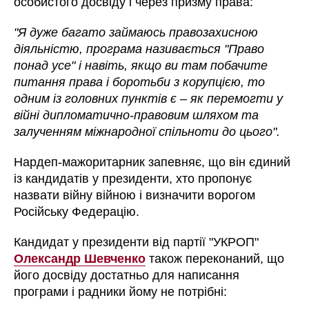
особистого досвіду і через призму права:
"Я дуже багато займаюсь правозахисною
діяльністю, програма називається "Право
понад усе" і навіть, якщо ви там побачите
питання права і боротьби з корупцією, то
одним із головних пунктів є
–
як перемогти у
війні дипломатично-правовим шляхом та
залученням міжнародної спільноти до цього".
Нардеп-мажоритарник запевняє, що він єдиний
із кандидатів у президенти, хто пропонує
назвати війну війною і визначити ворогом
Російську Федерацію.
Кандидат у президенти від партії "УКРОП"
Олександр Шевченко
також переконаний, що
його досвіду достатньо для написання
програми і радники йому не потрібні: