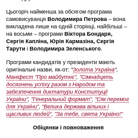
Цьогоріч найменша за обсягом програма
самовисуванця
Володимира Петрова
– вона
викладена лише на одній сторінці, найбільші –
на восьми – програми
Віктора Бондаря,
Сергія Капліна, Юрія Кармазіна, Сергія
Тарути
і
Володимира Зеленського
.
Програми кандидатів у президенти мають
оригінальні назви, як-от:
"
Золота Україна
",
Маніфест "Про майбутнє"
,
"Сімнадцять
досягнень успіху разом з Народом та
забезпечення диктатури Конституції
України"
,
"Генеральний формат"
,
"Сім перемог
для України"
,
"Велика держава вільних і
щасливих людей"
,
"За тебе, свята Україно!"
Обіцянки і повноваження