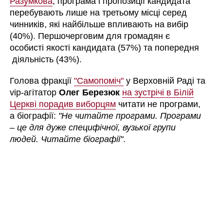
Разумкова
, програма і пропозиції кандидата
перебувають лише на третьому місці серед
чинників, які найбільше впливають на вибір
(40%). Першочерговим для громадян є
особисті якості кандидата (57%) та попередня
діяльність (43%).
Голова фракції
"Самопоміч"
у Верховній Раді та
vip-агітатор
Олег Березюк
на зустрічі в Білій
Церкві порадив виборцям
читати не програми,
а біографії:
"Не читайте програми. Програми
–
це для дуже специфічної, вузької групи
людей. Читайте біографії"
.