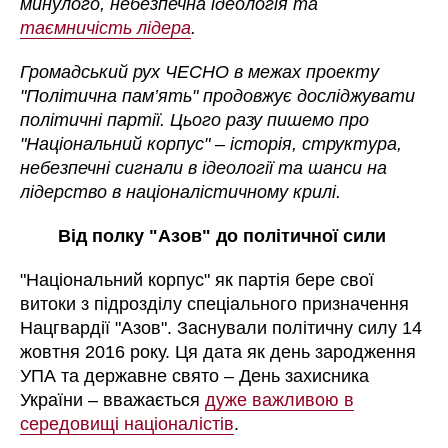
минулого, небезпечна ідеологія та
таємничість лідера
.
Громадський рух ЧЕСНО в межах проекту
"Політична пам’ять" продовжує досліджувати
політичні партії. Цього разу пишемо про
"Національний корпус" – історія, структура,
небезпечні сигнали в ідеології та шанси на
лідерство в націоналістичному крилі.
Від полку "Азов" до політичної сили
"Національний корпус" як партія бере свої
витоки з підрозділу спеціального призначення
Нацгвардії "Азов". Заснували політичну силу 14
жовтня 2016 року. Ця дата як день зародження
УПА та державне свято – День захисника
України – вважається
дуже важливою в
середовищі націоналістів
.