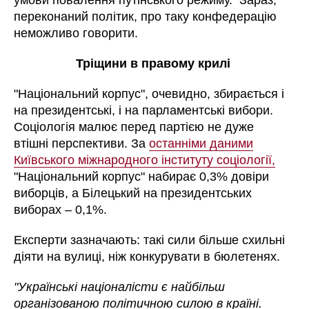
умови повалення путінського режиму. Зараз,
переконаний політик, про таку конфедерацію
неможливо говорити.
Тріщини в правому крилі
"Національний корпус", очевидно, збирається і
на президентські, і на парламентські вибори.
Соціологія малює перед партією не дуже
втішні перспективи. За
останніми даними
Київського міжнародного інституту соціології,
"Національний корпус" набирає 0,3% довіри
виборців, а Білецький на президентських
виборах – 0,1%.
Експерти зазначають: такі сили більше схильні
діяти на вулиці, ніж конкурувати в бюлетенях.
"Українські націоналісти є найбільш
організованою політичною силою в країні.