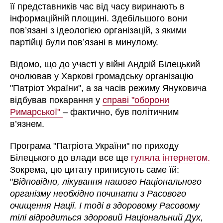
її представників час від часу виринають в
інформаційній площині. Здебільшого вони
пов’язані з ідеологією організацій, з якими
партійці були пов’язані в минулому.
Відомо, що до участі у війні Андрій Білецький
очолював у Харкові громадську організацію
"Патріот України", а за часів режиму Януковича
відбував покарання у
справі "оборони
Римарської"
– фактично, був політичним
в’язнем.
Програма "Патріота України" по приходу
Білецького до влади все ще
гуляла інтернетом.
Зокрема, цю цитату приписують саме їй:
"
Відповідно, лікування нашого Національного
організму необхідно починати з Расового
очищення Нації. І тоді в здоровому Расовому
тілі відродиться здоровий Національний Дух,