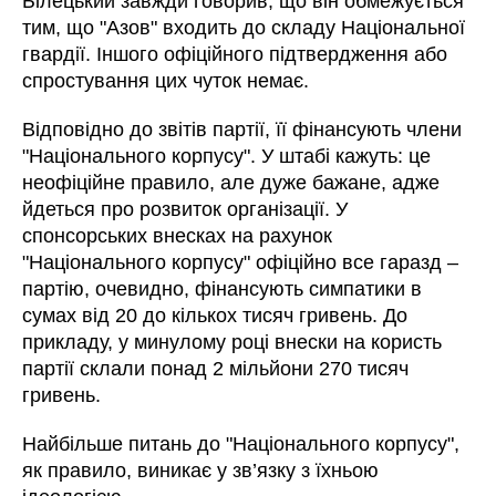
Білецький завжди говорив, що він обмежується
тим, що "Азов" входить до складу Національної
гвардії. Іншого офіційного підтвердження або
спростування цих чуток немає.
Відповідно до звітів партії, її фінансують члени
"Національного корпусу". У штабі кажуть: це
неофіційне правило, але дуже бажане, адже
йдеться про розвиток організації. У
спонсорських внесках на рахунок
"Національного корпусу" офіційно все гаразд –
партію, очевидно, фінансують симпатики в
сумах від 20 до кількох тисяч гривень. До
прикладу, у минулому році внески на користь
партії склали понад 2 мільйони 270 тисяч
гривень.
Найбільше питань до "Національного корпусу",
як правило, виникає у зв’язку з їхньою