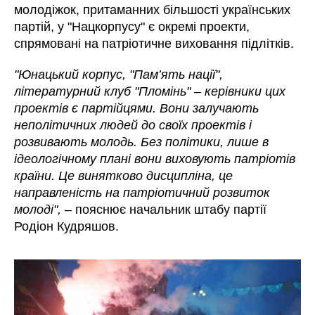
молодіжок, притаманних більшості українських
партій, у "Нацкорпусу" є окремі проекти,
спрямовані на патріотичне виховання підлітків.
"Юнацький корпус, "Пам’ять нації",
літературний клуб "Пломінь" – керівники цих
проектів є партійцями. Вони залучають
неполітичних людей до своїх проектів і
розвивають молодь. Без політики, лише в
ідеологічному плані вони виховують патріотів
країни. Це винятково дисципліна, це
направленість на патріотичний розвиток
молоді",
– пояснює начальник штабу партії
Родіон Кудряшов.