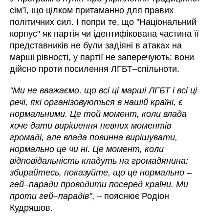
сім’ї, що цілком притаманно для правих
політичних сил. І попри те, що "Національний
корпус" як партія чи ідентифікована частина її
представників не були задіяні в атаках на
марші рівності, у партії не заперечують: вони
дійсно проти посилення ЛГБТ–спільноти.
"Ми не вважаємо, що всі ці марші ЛГБТ і всі ці
речі, які організовуються в нашій країні, є
нормальними. Це той момент, коли влада
хоче дати вирішення певних моментів
громаді, але влада повинна вирішувати,
нормально це чи ні. Це момент, коли
відповідальність кладуть на громадянина:
збирайтесь, показуйте, що це нормально –
гей–паради проводити посеред країни. Ми
проти гей–парадів"
, – пояснює Родіон
Кудряшов.