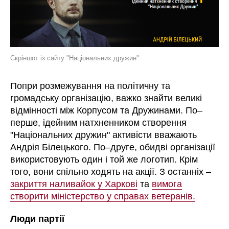
Скріншот із сайту "Національних дружин"
Попри розмежування на політичну та
громадську організацію, важко знайти великі
відмінності між Корпусом та Дружинами. По–
перше, ідейним натхненником створення
"Національних дружин" активісти вважають
Андрія Білецького. По–друге, обидві організації
використовують один і той же логотип. Крім
того, вони спільно ходять на акції. З останніх –
закриття наливайок у Харкові
та
вимога
створити міністерство у справах ветеранів.
Люди партії