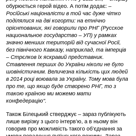
обурюється герой відео. А потім додає:
–
Російські націоналісти в той час дуже чітко
поділялися на дві когорти: на етнічно
орієнтованих, які говорили про РНГ (Русское
национальное государство – УП) у рамках
значно менших територій від сучасної Росії,
без північного Кавказу, наприклад, та імперців
– Стрєлков їх яскравий представник.
Ставлення перших до України ніколи не було
шовіністичним. Величезна кількість цих людей
в 2014 році воювала за Україну. Тому мова була
про те, що якщо буде створено РНГ, то з
такою країною ми можемо мати
конфедерацію".
Також Білецький стверджує – зараз публікують
лише вирізку з цього інтерв’ю, а в ньому він
говорив про можливість такого об’єднання за