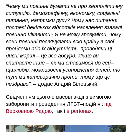
"Чому ми повинні думати не про геополітичну
ситуацію, демографічну, економіку, соціальні
питання, напрямки руху? Чому нас питання
постелі декількох відсотків населення взагалі
повинно цікавити? Я не можу зрозуміти, чому
вони повинні посвячувати всю країну в свої
проблеми або їх відсутність, проводячи ці
дивні марші – це все абсурд. Якщо ви
спитаєте інше – як ми ставимося до гей–
щшлюбів, можливості усиновлення дітей, то
тут ми категорично проти, тому що це
нездраво",
– додає Андрій Білецький.
Свідченням цього є масові акції з вимогою
заборонити проведення ЛГБТ–подій як
під
Верховною Радою
, так і
в регіонах
.