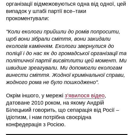
організації відмежовуються одна від одної, цей
випадок у штабі партії все–таки
прокоментували:
"Коли екологи прийшли до ромів попросити,
щоб вони зібрали сміття, вони закидали
екологів камінням. Екологи звернулися до
поліції і до нас як до громадської організації та
політичної партії висвітлити цей момент. Ми
швидше зреагували. Ми допомогли екологам
винести сміття. Жодної кримінальної справи,
жодного рома не було пошкоджено".
Окрім іншого, у мережі
з’явилося відео
,
датоване 2010 роком, на якому Андрій
Білецький говорить, що сепарація від Росії –
ідіотизм, і нам потрібна своєрідна
конфедерація з Росією.