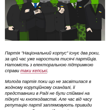
Партія "Національний корпус" існує два роки,
за цей час уже наростила тисячі партійців.
Натомість з електоральною підтримкою
справи
таки кепські
.
Молода партія поки що не засвітилася в
жодному корупційному скандалі, її
представники в Раді не були спіймані на
підкупі чи кнопкодавстві. Але час від часу
репутацію партії заплямовують привиди