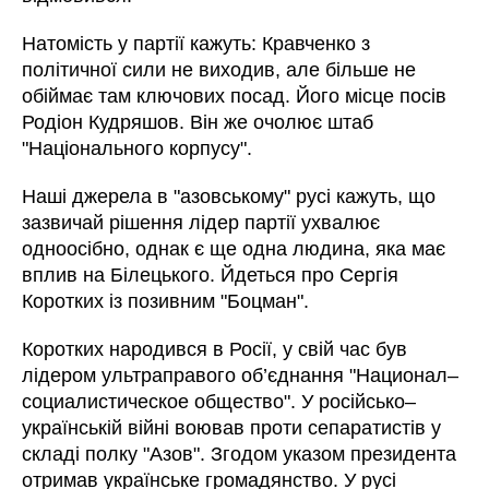
Натомість у партії кажуть: Кравченко з
політичної сили не виходив, але більше не
обіймає там ключових посад. Його місце посів
Родіон Кудряшов. Він же очолює штаб
"Національного корпусу".
Наші джерела в "азовському" русі кажуть, що
зазвичай рішення лідер партії ухвалює
одноосібно, однак є ще одна людина, яка має
вплив на Білецького. Йдеться про Сергія
Коротких із позивним "Боцман".
Коротких народився в Росії, у свій час був
лідером ультраправого об’єднання "Национал–
социалистическое общество". У російсько–
українській війні воював проти сепаратистів у
складі полку "Азов". Згодом указом президента
отримав українське громадянство. У русі