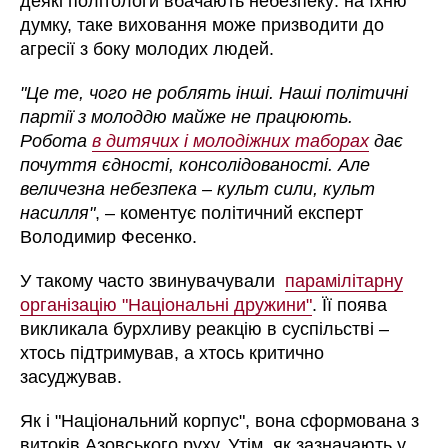
деякі політологи вбачають небезпеку: на їхню
думку, таке виховання може призводити до
агресії з боку молодих людей.
"Це те, чого не роблять інші. Наші політичні
партії з молоддю майже не працюють.
Робота
в дитячих і молодіжних таборах
дає
почуття єдності, консолідованості. Але
величезна небезпека – культ сили, культ
насилля"
, – коментує політичний експерт
Володимир Фесенко.
У такому часто звинувачували
парамілітарну
організацію "Національні дружини"
. Її поява
викликала бурхливу реакцію в суспільстві –
хтось підтримував, а хтось критично
засуджував.
Як і "Національний корпус", вона сформована з
витоків Азовського руху. Утім, як зазначають у