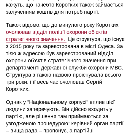
кажуть, що начебто Коротких також займається
залученням коштів для потреб партії.
Також відомо, що до минулого року Коротких
очолював відділ поліції охорони об’єктів
стратегічного значення.
Це структура, що існує
з 2015 року та зареєстрована в місті Одеса. За
тією ж адресою був зареєстрований Відділ
охорони об’єктів стратегічного значення при
департаменті державної служби охорони МВС.
Структура з такою назвою проіснувала всього
три роки, і її весь час очолював Сергій
Коротких.
Однак у "Національному корпусі" вплив цієї
людини заперечують. Він дійсно входить у
партію, але рішення там приймаються за
узгодженою процедурою: керівний орган партії
– вища рада – пропонує, а партійці