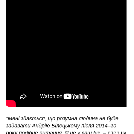
"Мені здається, що розумна людина не буде
задавати Андрію Білецькому після 2014–го
року подібне питання. Я не у ваш бік,
– спершу