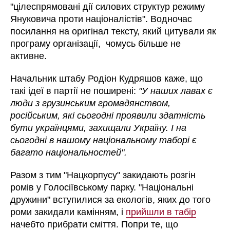
"цілеспрямовані дії силових структур режиму
Януковича проти націоналістів". Водночас
посилання на оригінал тексту, який цитували як
програму організації, чомусь більше не
активне.
Начальник штабу Родіон Кудряшов каже, що
такі ідеї в партії не поширені:
"У наших лавах є
люди з грузинським громадянством,
російським, які сьогодні проявили здатність
бути українцями, захищали Україну. І на
сьогодні в нашому національному таборі є
багато національностей".
Разом з тим "Нацкорпусу" закидають розгін
ромів у Голосіївському парку. "Національні
дружини" вступилися за екологів, яких до того
роми закидали камінням, і
прийшли в табір
начебто прибрати сміття. Попри те, що