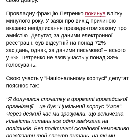
свою довіру.
Провладну фракцію Петренко
покинув
влітку
минулого року. У заяві про вихід причиною
вказано непідписання президентом закону про
амністію. Депутат, за даними електронної
реєстрації, був відсутній на понад 72%
засідань, однак, за даними письмової
–
всього
у 6%. Петренко не взяв участь у понад 33%
голосувань.
Свою участь у "Національному корпусі" депутат
пояснює так:
"Я долучився спочатку в форматі громадської
організації – це був "Цивільний корпус "Азов".
Через деякий час ми зрозуміли, що величезна
кількість питань все одно зав’язана на
політиків. Без політичної складової неможливо
розв’язати той спектр питань, на які ми