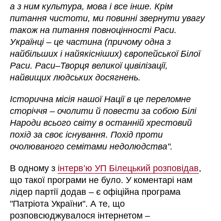
а з ним культура, мова і все інше. Крім
питання чистоти, ми повинні звернути увагу
також на питання повноцінності Раси.
Українці – це частина (причому одна з
найбільших і найякісніших) європейської Білої
Раси. Раси–Творця великої цивілізації,
найвищих людських досягнень.
Історична місія нашої Нації в це переломне
сторіччя – очолити й повести за собою Білі
Народи всього світу в останній хрестовий
похід за своє існування. Похід проти
очолюваного семітами недолюдства
".
В одному з
інтерв’ю УП Білецький розповідав
,
що такої програми не було. У коментарі нам
лідер партії додав – є офіційна програма
"Патріота України". А те, що
розповсюджувалося інтернетом –