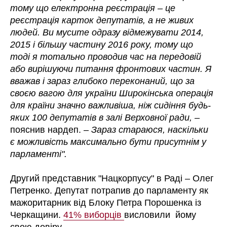
тому що електронна реєстрація – це
реєстрація карток депутатів, а не живих
людей. Ви мусите одразу відмежувати 2014,
2015 і більшу частину 2016 року, тому що
тоді я тотально проводив час на передовій
або вирішуючи питання фронтових частин. Я
вважав і зараз глибоко переконаний, що за
своєю вагою для україни Широкінська операція
для країни значно важливіша, ніж сидіння будь-
яких 100 депутатів в залі Верховної ради, –
пояснив нардеп. –
Зараз стараюся, наскільки
є можливість максимально бути присутнім у
парламенті".
Другий представник "Нацкорпусу" в Раді – Олег
Петренко. Депутат потрапив до парламенту як
мажоритарник від Блоку Петра Порошенка із
Черкащини.
41% виборців
висловили йому