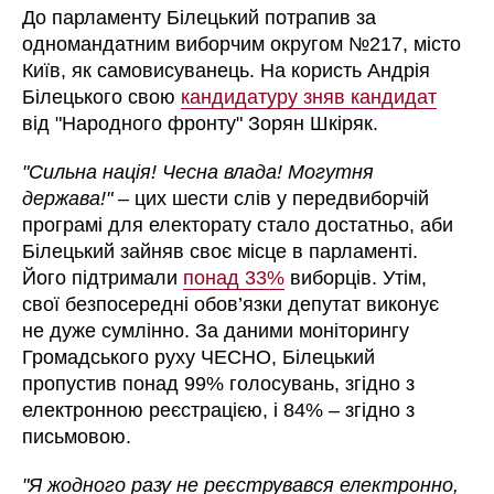
До парламенту Білецький потрапив за
одномандатним виборчим округом №217, місто
Київ, як самовисуванець. На користь Андрія
Білецького свою
кандидатуру зняв кандидат
від "Народного фронту" Зорян Шкіряк.
"Сильна нація! Чесна влада! Могутня
держава!"
– цих шести слів у передвиборчій
програмі для електорату стало достатньо, аби
Білецький зайняв своє місце в парламенті.
Його підтримали
понад 33%
виборців. Утім,
свої безпосередні обов’язки депутат виконує
не дуже сумлінно. За даними моніторингу
Громадського руху ЧЕСНО, Білецький
пропустив понад 99% голосувань, згідно з
електронною реєстрацією, і 84% – згідно з
письмовою.
"Я жодного разу не реєструвався електронно,