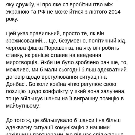
яку дружбу, ні про яке співробітництво між
Україною та РФ не може йтися з лютого 2014
року.
Цей указ правильний, просто те, як він
зрежисований… Це, безумовно, політичний хід,
чергова фішка Порошенка, на яку він робить
ставку, як раніше ставив на введення
миротворців. Якби це було зроблено раніше, то,
можливо, ми б мали сьогодні більш адекватний
договір щодо врегулювання ситуації на
Донбасі. Бо коли країна чітко регулює свою
позицію щодо конфлікту, у який вона залучена,
то це збільшує шанси на її виграшну позицію в
майбутньому.
До того ж, це збільшувало б шанси і на більш
адекватну ситуації комунікацію з нашими
західними партнерами. Бо під час спілкування