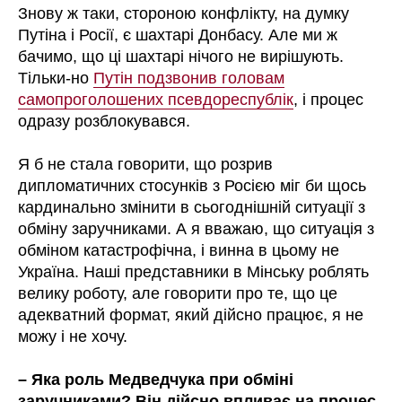
Знову ж таки, стороною конфлікту, на думку
Путіна і Росії, є шахтарі Донбасу. Але ми ж
бачимо, що ці шахтарі нічого не вирішують.
Тільки-но
Путін подзвонив головам
самопроголошених псевдореспублік
, і процес
одразу розблокувався.
Я б не стала говорити, що розрив
дипломатичних стосунків з Росією міг би щось
кардинально змінити в сьогоднішній ситуації з
обміну заручниками. А я вважаю, що ситуація з
обміном катастрофічна, і винна в цьому не
Україна. Наші представники в Мінську роблять
велику роботу, але говорити про те, що це
адекватний формат, який дійсно працює, я не
можу і не хочу.
– Яка роль Медведчука при обміні
заручниками? Він дійсно впливає на процес,