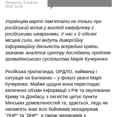
Понеділок, 8 жовтня
2018, 11:59
Українцям варто пам’ятати не тільки про
російський вплив у вигляді камуфляжу з
російськими шевронами. У нас є й одіозні
місцеві сили, які ведуть диверсійну
інформаційну діяльність всередині країни,
зазначає аналітик Центру досліджень проблем
громадянського суспільства Марія Кучеренко
Російська пропаганда, ОРДЛО, найманці і
ситуація на Балканах – у фокусі уваги Марії
Кучеренко. Майже щодня вона переглядає
величезні об'єми інформації з РФ та окупованих
Криму та Донбасу, з легкістю цитує пункти
Мінських домовленостей та, здається, ледь не
напам'ять знає всіх бойовиків квазідержав
"ЛНР" та "ДНР", а також чиновників з