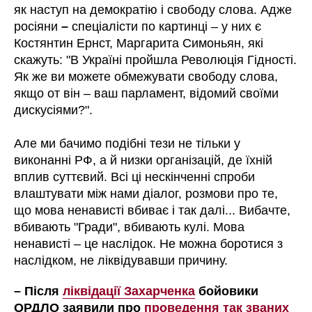
як наступ на демократію і свободу слова. Адже
росіяни
–
спеціалісти по картинці – у них є
Костянтин Ернст, Маргарита Симоньян, які
скажуть: "В Україні пройшла Революція Гідності.
Як же ви можете обмежувати свободу слова,
якщо от він – ваш парламент, відомий своїми
дискусіями?".
Але ми бачимо подібні тези не тільки у
виконанні РФ, а й низки організацій, де їхній
вплив суттєвий. Всі ці нескінченні спроби
влаштувати між нами діалог, розмови про те,
що мова ненависті вбиває і так далі... Вибачте,
вбивають "Гради", вбивають кулі. Мова
ненависті – це наслідок. Не можна боротися з
наслідком, не ліквідувавши причину.
– Після
ліквідації Захарченка
бойовики
ОРДЛО заявили про
проведення так званих