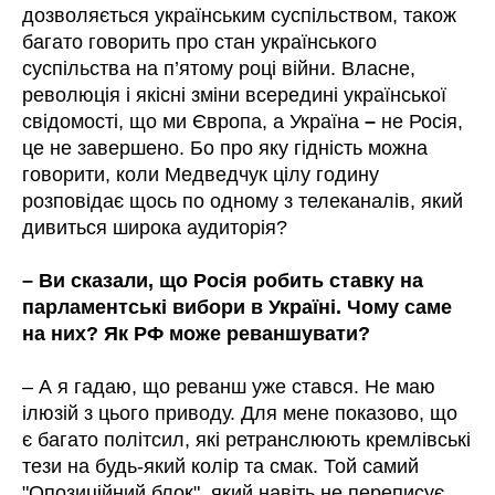
дозволяється українським суспільством, також
багато говорить про стан українського
суспільства на п’ятому році війни. Власне,
революція і якісні зміни всередині української
свідомості, що ми Європа, а Україна
–
не Росія,
це не завершено. Бо про яку гідність можна
говорити, коли Медведчук цілу годину
розповідає щось по одному з телеканалів, який
дивиться широка аудиторія?
– Ви сказали, що Росія робить ставку на
парламентські вибори в Україні. Чому саме
на них? Як РФ може реваншувати?
– А я гадаю, що реванш уже стався. Не маю
ілюзій з цього приводу. Для мене показово, що
є багато політсил, які ретранслюють кремлівські
тези на будь-який колір та смак. Той самий
"Опозиційний блок", який навіть не переписує