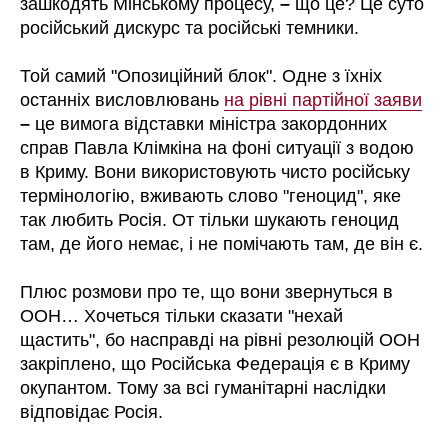
зашкодять Мінському процесу,
–
що це? Це суто
російський дискурс та російські темники.
Той самий "Опозиційний блок". Одне з їхніх
останніх висловлювань
на рівні партійної заяви
–
це вимога відставки міністра закордонних
справ Павла Клімкіна на фоні ситуації з водою
в Криму. Вони використовують чисто російську
термінологію, вживають слово "геноцид", яке
так любить Росія. От тільки шукають геноцид
там, де його немає, і не помічають там, де він є.
Плюс розмови про те, що вони звернуться в
ООН… Хочеться тільки сказати "нехай
щастить", бо насправді на рівні резолюцій ООН
закріплено, що Російська Федерація є в Криму
окупантом. Тому за всі гуманітарні наслідки
відповідає Росія.