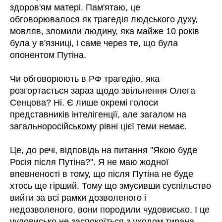
здоров'ям матері. Пам'ятаю, це
обговорювалося як трагедія людського духу,
мовляв, зломили людину, яка майже 10 років
була у в'язниці, і саме через те, що була
опонентом Путіна.
Чи обговорюють в РФ трагедію, яка
розгортається зараз щодо звільнення Олега
Сенцова? Ні. Є лише окремі голоси
представників інтелігенції, але загалом на
загальноросійському рівні цієї теми немає.
Це, до речі, відповідь на питання "Якою буде
Росія після Путіна?". Я не маю жодної
впевненості в тому, що після Путіна не буде
хтось ще гірший. Тому що змусивши суспільство
вийти за всі рамки дозволеного і
недозволеного, вони породили чудовисько. І це
чудовисько не заспокоїться з уходом тирана.