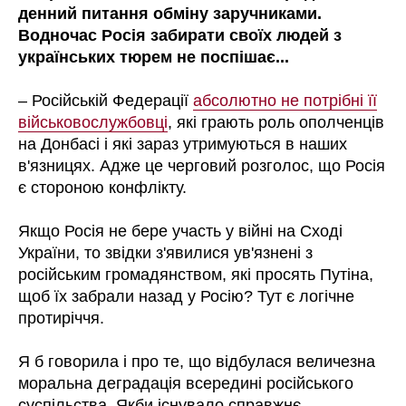
денний питання обміну заручниками.
Водночас Росія забирати своїх людей з
українських тюрем не поспішає...
– Російській Федерації
абсолютно не потрібні її
військовослужбовці
, які грають роль ополченців
на Донбасі і які зараз утримуються в наших
в'язницях. Адже це черговий розголос, що Росія
є стороною конфлікту.
Якщо Росія не бере участь у війні на Сході
України, то звідки з'явилися ув'язнені з
російським громадянством, які просять Путіна,
щоб їх забрали назад у Росію? Тут є логічне
протиріччя.
Я б говорила і про те, що відбулася величезна
моральна деградація всередині російського
суспільства. Якби існувало справжнє