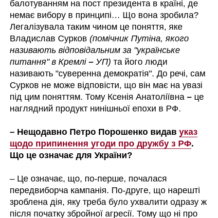
балотуванням на пост президента в країні, де
немає вибору в принципі… Що вона зробила?
Легалізувала таким чином це поняття, яке
Владислав Сурков
(помічник Путіна, якого
називають відповідальним за "українське
питання" в Кремлі
–
УП)
та його люди
називають "суверенна демократія". До речі, сам
Сурков не може відповісти, що він має на увазі
під цим поняттям. Тому Ксенія Анатоліївна
–
це
наглядний продукт нинішньої епохи в РФ.
– Нещодавно Петро Порошенко видав
указ
щодо припинення угоди про дружбу з РФ
.
Що це означає для України?
– Це означає, що, по-перше, почалася
передвиборча кампанія. По-друге, що нарешті
зроблена дія, яку треба було ухвалити одразу ж
після початку збройної агресії. Тому що ні про