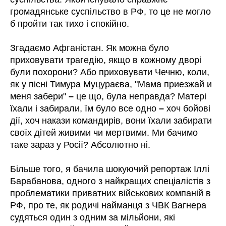
громадянське суспільство в РФ, то це не могло
б пройти так тихо і спокійно.
Згадаємо Афганістан. Як можна було
приховувати трагедію, якщо в кожному дворі
були похорони? Або приховувати Чечню, коли,
як у пісні Тимура Муцураєва, "Мама приезжай и
меня забери"
–
це що, була неправда? Матері
їхали і забирали, їм було все одно
–
хоч бойові
дії, хоч накази командирів, вони їхали забирати
своїх дітей живими чи мертвими. Ми бачимо
таке зараз у Росії? Абсолютно ні.
Більше того, я бачила шокуючий репортаж Іллі
Барабанова, одного з найкращих спеціалістів з
проблематики приватних військових компаній в
РФ, про те, як родичі найманця з ЧВК Вагнера
судяться один з одним за мільйони, які