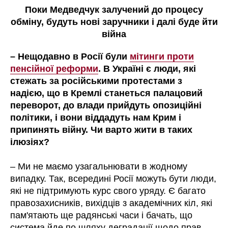
Поки Медведчук залучений до процесу
обміну, будуть нові заручники і далі буде йти
війна
– Нещодавно в Росії були
мітинги проти
пенсійної реформи
. В Україні є люди, які
стежать за російськими протестами з
надією, що в Кремлі станеться палацовий
переворот, до влади прийдуть опозиційні
політики, і вони віддадуть нам Крим і
припинять війну. Чи варто жити в таких
ілюзіях?
– Ми не маємо узагальнювати в жодному
випадку. Так, всередині Росії можуть бути люди,
які не підтримують курс свого уряду. Є багато
правозахисників, вихідців з академічних кіл, які
пам'ятають ще радянські часи і бачать, що
система йде по шляху деградації щодо прав