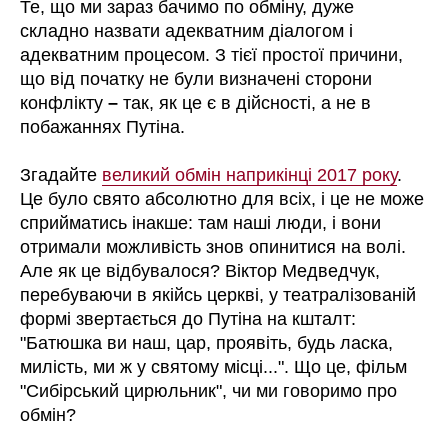
Те, що ми зараз бачимо по обміну, дуже
складно назвати адекватним діалогом і
адекватним процесом. З тієї простої причини,
що від початку не були визначені сторони
конфлікту
–
так, як це є в дійсності, а не в
побажаннях Путіна.
Згадайте
великий обмін наприкінці 2017 року
.
Це було свято абсолютно для всіх, і це не може
сприйматись інакше: там наші люди, і вони
отримали можливість знов опинитися на волі.
Але як це відбувалося? Віктор Медведчук,
перебуваючи в якійсь церкві, у театралізованій
формі звертається до Путіна на кшталт:
"Батюшка ви наш, цар, проявіть, будь ласка,
милість, ми ж у святому місці...". Що це, фільм
"Сибірський цирюльник", чи ми говоримо про
обмін?