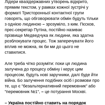
Лідери квазідержавних утворень відкрито,
прямим текстом, у рамках кожної зустрічі у
форматі Тристоронньої контактної групи
говорять, що обговорювати обмін будуть тільки
з однією людиною
–
зрозуміло, з ким. Пєсков,
прес-секретар Путіна, постійно називає
прізвище Медведчука як людини, яка здатна
розблокувати процес. Тож заперечувати його
вплив не можна, як би ми до цього не
ставилися.
Але треба чітко розуміти: поки ця людина
залучена до процесу обміну і керує цим
процесом, будуть нові заручники, далі буде йти
війна. Бо залучення подібних осіб і розмови про
те, що є "безальтернативний перемовник" або
"перемовник №1",
–
це потурання Москві.
– Україна постійно ставить на порядок