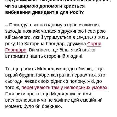
чи за ширмою допомоги криється
вибивання дивидентів для Росії?
– Пригадую, як на одному з правозахисних
заходів познайомилася з дружиною і сестрою
військового, який утримується в ОРДЛО з 2015
року. Це Катерина Глондар, дружина
Сергія
Глондара
. Ви знаєте, це біль, який важко
витримати навіть сторонній людині.
Те, що робить Медведчук щодо обмінів,
–
це
вкрай брудна і жорстка гра на нервах тих, хто
сьогодні чекає своїх рідних з полону. Які, до
того ж,
перебувають там у нелюдських умовах
.
Говорити про те, що Медведчук своїми
висловлюваннями не зачіпає цей емоційний
момент, було би брехнею.