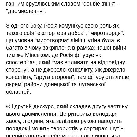
гарним оруелівським словом "double think"
–
"двомислення".
З одного боку, Росія комунікує свою роль як
такого собі "експортера добра", "миротворця".
Ця умовна "миротворча" лінія Путіна була, є і
багато в чому закріплена в рамках нашої війни
тим же Мінськом, де Росія фігурує як
спостерігач, який "має впливати на відповідну
сторону", а не джерело конфлікту. Як джерело
конфлікту, "друга сторона", там фігурують лише
окремі райони Донецької та Луганської
областей.
Є і другий дискурс, який складає другу частину
цього двомислення. Це риторика володаря
хаосу, людини, яка залізною рукою наводить
порядок і мочить терористів у сортирах. Путін
всерйоз вважає себе месією і людиною, яка