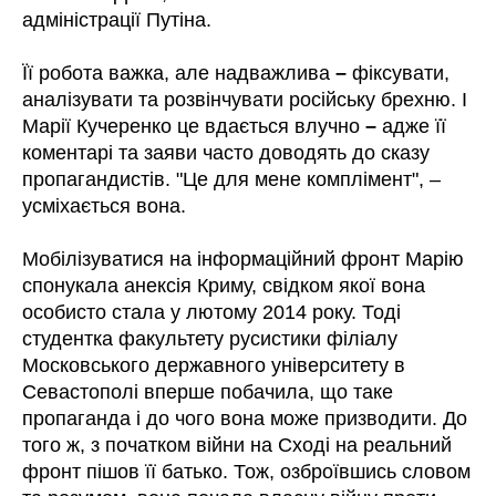
адміністрації Путіна.
Її робота важка, але надважлива
–
фіксувати,
аналізувати та розвінчувати російську брехню. І
Марії Кучеренко це вдається влучно
–
адже її
коментарі та заяви часто доводять до сказу
пропагандистів. "Це для мене комплімент", –
усміхається вона.
Мобілізуватися на інформаційний фронт Марію
спонукала анексія Криму, свідком якої вона
особисто стала у лютому 2014 року. Тоді
студентка факультету русистики філіалу
Московського державного університету в
Севастополі вперше побачила, що таке
пропаганда і до чого вона може призводити. До
того ж, з початком війни на Сході на реальний
фронт пішов її батько. Тож, озброївшись словом