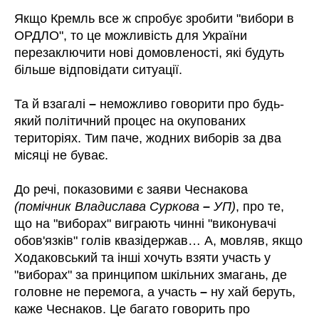
Якщо Кремль все ж спробує зробити "вибори в
ОРДЛО", то це можливість для України
перезаключити нові домовленості, які будуть
більше відповідати ситуації.
Та й взагалі
–
неможливо говорити про будь-
який політичний процес на окупованих
територіях. Тим паче, жодних виборів за два
місяці не буває.
До речі, показовими є заяви Чеснакова
(помічник Владислава Суркова
–
УП)
, про те,
що на "виборах" виграють чинні "виконувачі
обов'язків" голів квазідержав… А, мовляв, якщо
Ходаковський та інші хочуть взяти участь у
"виборах" за принципом шкільних змагань, де
головне не перемога, а участь
–
ну хай беруть,
каже Чеснаков. Це багато говорить про