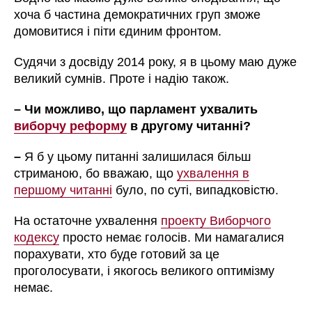
хоча б частина демократичних груп зможе
домовитися і піти єдиним фронтом.
Судячи з досвіду 2014 року, я в цьому маю дуже
великий сумнів. Проте і надію також.
– Чи можливо, що парламент ухвалить
виборчу реформу
в другому читанні?
–
Я б у цьому питанні залишилася більш
стриманою, бо вважаю, що
ухвалення в
першому читанні
було, по суті, випадковістю.
На остаточне ухвалення
проекту Виборчого
кодексу
просто немає голосів. Ми намагалися
порахувати, хто буде готовий за це
проголосувати, і якогось великого оптимізму
немає.