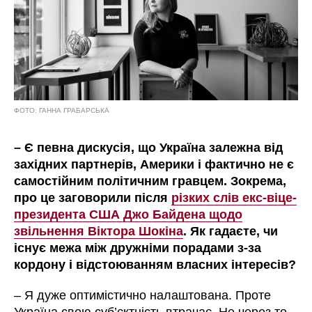
ФОТО: ГАННА ГРАБАРСЬКА
–
Є певна дискусія, що Україна залежна від
західних партнерів, Америки і фактично не є
самостійним політичним гравцем. Зокрема,
про це заговорили після
різких слів екс-віце-
президента США Джо Байдена щодо
звільнення Віктора Шокіна
. Як гадаєте, чи
існує межа між дружніми порадами з-за
кордону і відстоюванням власних інтересів?
– Я дуже оптимістично налаштована. Проте
Україна свою суб’єктність втрачає. Не через те,