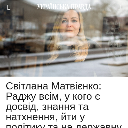
Світлана Матвієнко:
Раджу всім, у кого є
досвід, знання та
натхнення, йти у
політику та на державну