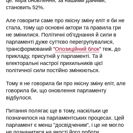
це. Міра оновлення, за нашими даними,
становить 52%.
Але говорити саме про якісну зміну еліт я би не
стала, тому що основні актори та правила гри
не змінилися. Політичні об’єднання й сили в
парламенті дуже суттєво перегрупувалися,
трансформований "
Опозиційний блок
" теж, до
прикладу, присутній у парламенті. Та й
електоральні настрої прихильників цієї
політичної сили постійно змінюються.
Тому я не говорила би про якісну зміну еліт, але
говорила би, що оновлення парламенту
відбулося.
Питання полягає ще в тому, наскільки це
позначилося на парламентських процесах. Цей
парламент є менш "досвідченим", і це не могло
не позначитися на якості його роботи.