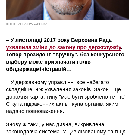
ФОТО: ГАННА ГРАБАРСЬКА
–
У листопаді 2017 року Верховна Рада
ухвалила зміни до закону про держслужбу
.
Тепер президент "вручну", без конкурсного
відбору може призначати
голів
облдержадміністрацій
…
– У державному управлінні все набагато
складніше, ніж ухвалення законів. Закон – це
дорожня карта, типу "має бути зроблено те і те".
Є купа підзаконних актів і купа органів, яким
надано повноваження.
Знову ж таки, у нас дивна, викривлена
законодавча система. У цивілізованому світі ця