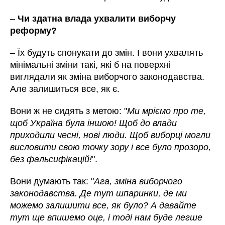
–
Чи здатна влада ухвалити виборчу
реформу?
– Їх будуть спонукати до змін. І вони ухвалять
мінімальні зміни такі, які б на поверхні
виглядали як зміна виборчого законодавства.
Але залишиться все, як є.
Вони ж не сидять з метою: "
Ми мріємо про те,
щоб Україна була іншою! Щоб до влади
приходили чесні, нові люди. Щоб виборці могли
висловити свою точку зору і все було прозоро,
без фальсифікацій!
".
Вони думають так: "
Ага, зміна виборчого
законодавства. Де тут шпаринки, де ми
можемо залишити все, як було? А давайте
тут ще впишемо оце, і тоді нам буде легше