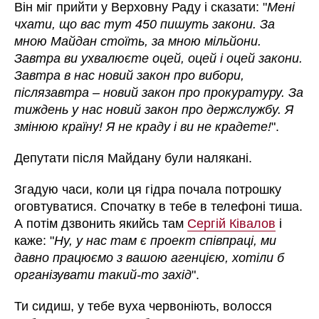
Він міг прийти у Верховну Раду і сказати: "
Мені
чхати, що вас тут 450 пишуть закони. За
мною Майдан стоїть, за мною мільйони.
Завтра ви ухвалюєте оцей, оцей і оцей закони.
Завтра в нас новий закон про вибори,
післязавтра – новий закон про прокуратуру. За
тиждень у нас новий закон про держслужбу. Я
змінюю країну! Я не краду і ви не крадете!
".
Депутати після Майдану були налякані.
Згадую часи, коли ця гідра почала потрошку
оговтуватися. Спочатку в тебе в телефоні тиша.
А потім дзвонить якийсь там
Сергій Ківалов
і
каже: "
Ну, у нас там є проект співпраці, ми
давно працюємо з вашою агенцією, хотіли б
організувати такий-то захід
".
Ти сидиш, у тебе вуха червоніють, волосся