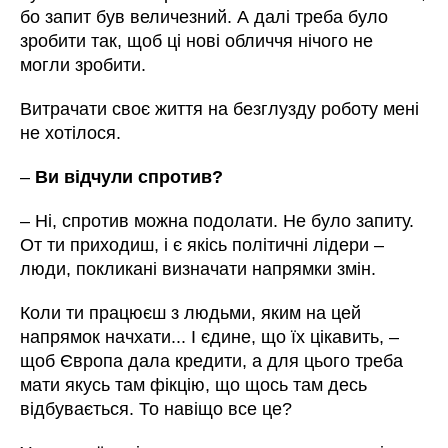
бо запит був величезний. А далі треба було
зробити так, щоб ці нові обличчя нічого не
могли зробити.
Витрачати своє життя на безглузду роботу мені
не хотілося.
–
Ви відчули спротив?
– Ні, спротив можна подолати. Не було запиту.
От ти приходиш, і є якісь політичні лідери –
люди, покликані визначати напрямки змін.
Коли ти працюєш з людьми, яким на цей
напрямок начхати... І єдине, що їх цікавить, –
щоб Європа дала кредити, а для цього треба
мати якусь там фікцію, що щось там десь
відбувається. То навіщо все це?