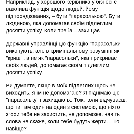
Наприклад, у хорошого керівника у бізнесі є
важлива функція щодо людей, йому
підпорядкованих, – бути "парасолькою". Бути
людиною, яка допомагає своїм підлеглим
досягти успіху. Коли треба – захищає.
Державні управлінці цю функцію "парасольки"
виконують, але в кримінальному розумінні як
"криші", а не як "парасольки", яка прикриває
своїх людей, допомагає своїм підлеглим
досягти успіху.
Ви думаєте, якщо в моїх підлеглих щось не
виходить, я їм не допомагаю? Я піднімаю цю
"парасольку" і захищаю їх. Тож, коли відчуваєш,
що ти там один на один з системою, що ніхто
згори тебе не захистить, не допоможе, навіть
слова не скаже, коли тебе будуть жерти… То
навіщо?