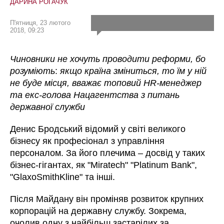
ДАРИНА РОГАЧУК
П'ятниця, 23 лютого
2018, 09:23
Чиновники не хочуть проводити реформи, бо
розуміють
:
якщо країна зміниться, то їм у ній
не буде місця, вважає топовий HR-менеджер
та екс-голова Нацагентства з питань
державної служби
Денис Бродський відомий у світі великого
бізнесу як професіонал з управління
персоналом. За його плечима – досвід у таких
бізнес-гігантах, як "Miratech" "Platinum Bank",
"GlaxoSmithKline" та інші.
Після Майдану він проміняв розвиток крупних
корпорацій на державну службу. Зокрема,
очолив одну з найбільш застарілих за