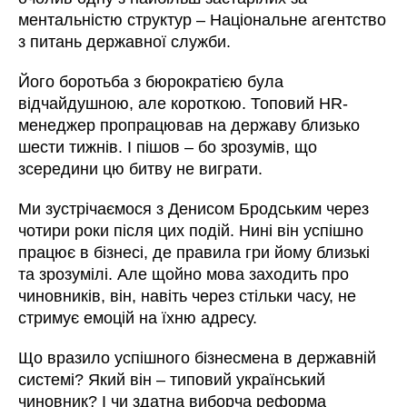
ментальністю структур – Національне агентство
з питань державної служби.
Його боротьба з бюрократією була
відчайдушною, але короткою. Топовий HR-
менеджер пропрацював на державу близько
шести тижнів. І пішов – бо зрозумів, що
зсередини цю битву не виграти.
Ми зустрічаємося з Денисом Бродським через
чотири роки після цих подій. Нині він успішно
працює в бізнесі, де правила гри йому близькі
та зрозумілі. Але щойно мова заходить про
чиновників, він, навіть через стільки часу, не
стримує емоцій на їхню адресу.
Що вразило успішного бізнесмена в державній
системі? Який він – типовий український
чиновник? І чи здатна виборча реформа