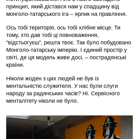
принцип, який дістався нам у спадщину від
монголо-татарського іга – ярлик на правління.
Ось тобі територія, ось тобі хлібне місце. Ти
тому, хто дав тобі ці повноваження,
"відстьогуєш", решта твоє. Так було побудовано
Монголо-татарську імперію. І єдиний простір у
світі, де ця модель живе досі, – пострадянські
країни.
Ніколи жоден з цих людей не був із
ментальністю служителя. У нас були слуги
народу за радянських часів? Ні. Сервісного
менталітету ніколи не було.