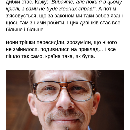
дибки стає. Кажу: "
Вибачте, але поки я в цьому
кріслі, з вами не буде жодних справ!
". А потім
з’ясовується, що за законом ми таки зобов’язані
щось там з ними робити. І цих дзвінків стає все
більше і більше.
Вони трішки пересиділи, зрозуміли, що нічого
не змінилося, подивилися на приклад... І все
пішло так само, країна така, як була.