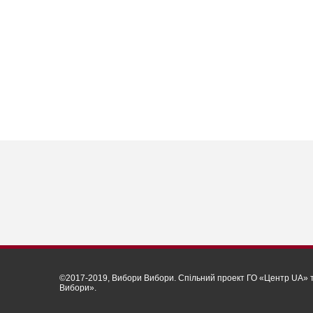
©2017-2019, Вибори Вибори. Спільний проект ГО «Центр UA» та
Вибори».