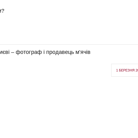
и?
иєві – фотограф і продавець м’ячів
1 БЕРЕЗНЯ 2