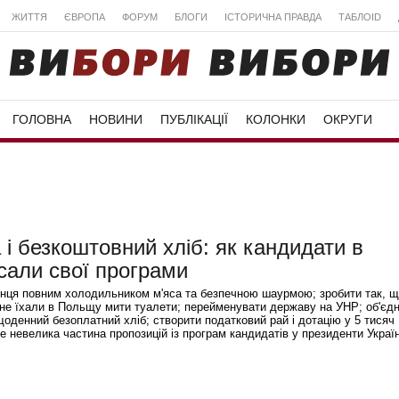
ЖИТТЯ
ЄВРОПА
ФОРУМ
БЛОГИ
ІСТОРИЧНА ПРАВДА
ТАБЛОID
ГОЛОВНА
НОВИНИ
ПУБЛІКАЦІЇ
КОЛОНКИ
ОКРУГИ
і безкоштовний хліб: як кандидати в
сали свої програми
їнця повним холодильником м'яса та безпечною шаурмою; зробити так, 
лі не їхали в Польщу мити туалети; перейменувати державу на УНР; об'єд
щоденний безоплатний хліб; створити податковий рай і дотацію у 5 тисяч
е невелика частина пропозицій із програм кандидатів у президенти Україн