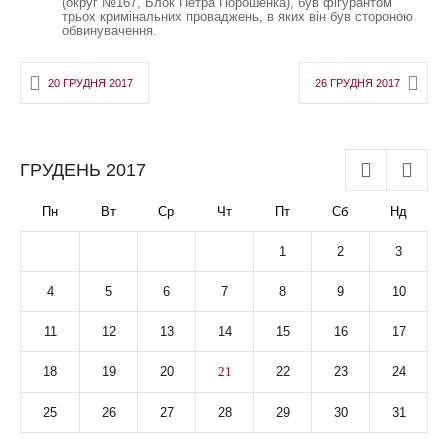
(округ №167, Блок Петра Порошенка), був фігурантом
трьох кримінальних проваджень, в яких він був стороною
обвинувачення.
20 ГРУДНЯ 2017
26 ГРУДНЯ 2017
ГРУДЕНЬ
2017
Пн
Вт
Ср
Чт
Пт
Сб
Нд
1
2
3
4
5
6
7
8
9
10
11
12
13
14
15
16
17
18
19
20
21
22
23
24
25
26
27
28
29
30
31