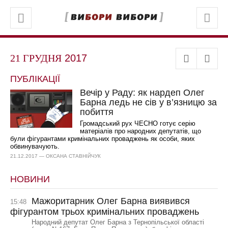
21 ГРУДНЯ
2017
ПУБЛІКАЦІЇ
Вечір у Раду: як нардеп Олег
Барна ледь не сів у в’язницю за
побиття
Громадський рух ЧЕСНО готує серію
матеріалів про народних депутатів, що
були фігурантами кримінальних проваджень як особи, яких
обвинувачують.
21.12.2017 — ОКСАНА СТАВНІЙЧУК
НОВИНИ
Мажоритарник Олег Барна виявився
15:48
фігурантом трьох кримінальних проваджень
Народний депутат Олег Барна з Тернопільської області