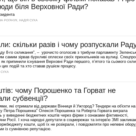
юди біля Верховної Ради?
езидента
НА РОГАЧУК, НАДІЯ СУХА
и: скільки разів і чому розпускали Рад
ду 8-го скликання", – урочисто оголосив з трибуни парламенту Зеленськ
им самим зірвав бурхливі оплески своїх прихильників на вулиці. Спецпро
 як припинили існування Верховні Ради першого, п’ятого та сьомого скли
цих подій та хто ставав рушієм процесу.
Я СУХА
тів: чому Порошенко та Горват не
ли субвенції?
ями, які отримали від держави Вінниця й Ужгород? Тендери на об'єкти на
оку Петра Порошенка" Олексія Порошенка та Роберта Горвата виграла
ь у виведенні бюджетних коштів через фірми з ознаками фіктивності,
ни Росії. І хоча народні депутати в соцмережах та інтерв'ю ЗМІ заклика
ержбюджету кошти, щоб їх не розікрали, і повідомляти про непевні обору
ми із сумнівною репутацією.