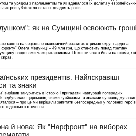
нтом та урядом з парламентом та як вдавалося їх долати у європейськи
ких республіках за останні двадцять років.
"душком": як на Сумщині освоюють гроші
ьше коштів на соціально-економічний розвиток отримав округ нардепа-
 фронту" Олега Медуниці – 49 млн грн, що становить понад третину
Сумщину нардепами-мажоритарниками. Ці кошти часто йшли на фірми, які
 справ.
раїнських президентів. Найяскравіші
си та знаки
" вирішив зануритись в історію і пригадати інавгурації попередніх
Як відбувалася церемонія, якими курйозами та знаками супроводжувався
яталося – про це ми вирішили запитати безпосередньо у головних героїв
ого тодішнього оточення.
рна й нова: Як "Нарфронт" на виборах
ремагати