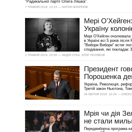
"Радикальної партії Олега Ляшка".
7 ТРАВНЯ 2019, 13:15 — АНТОН ФІЛІППОВ
Мері О'Хейген:
Україну колоні
Мері О'Хейген очолювала у
в Україні всі 5 років післ
"Вибори Вибори" встиг пого
сподівання, які покладає 
2 ТРАВНЯ 2019, 23:50 — НАДІЯ СУХА, ЄГОР ПОЛЯКОВ
Президент гов
Порошенка де
Україна, Революція, рефор
Третій закон Ньютона, Том
26 КВІТНЯ 2019, 10:29 — ОЛЕ
Мрія чи дія Зе
не стали мил
Передвиборча програма ка