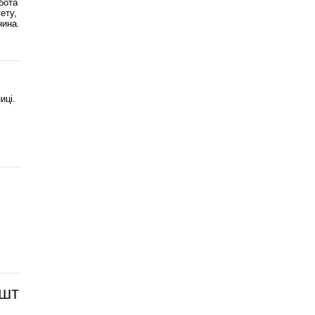
бота
ету,
нина.
иці.
ешт