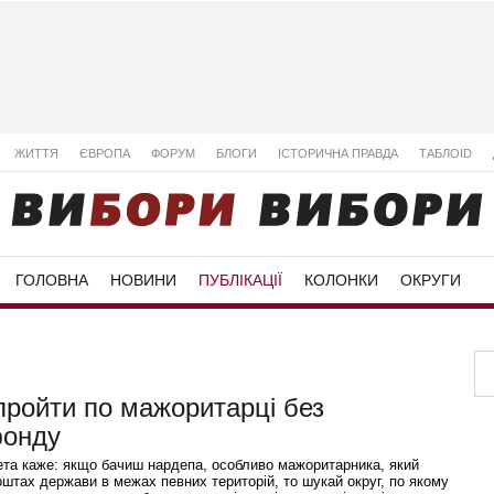
ЖИТТЯ
ЄВРОПА
ФОРУМ
БЛОГИ
ІСТОРИЧНА ПРАВДА
ТАБЛОID
ГОЛОВНА
НОВИНИ
ПУБЛІКАЦІЇ
КОЛОНКИ
ОКРУГИ
 пройти по мажоритарці без
фонду
ета каже: якщо бачиш нардепа, особливо мажоритарника, який
штах держави в межах певних територій, то шукай округ, по якому