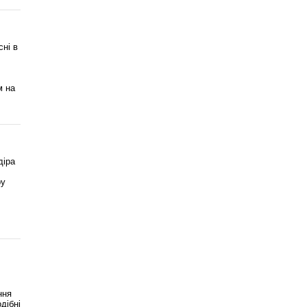
ні в
м на
діра
ру
ння
дібні