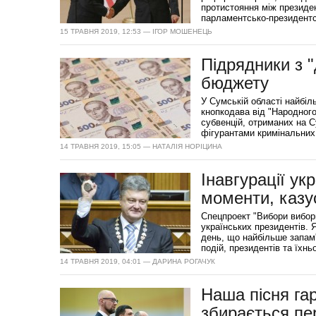
протистояння між президе
парламентсько-президентсь
15 ТРАВНЯ 2019, 12:53 — ІГОР МОШЕНЕЦЬ
Підрядники з 
бюджету
У Сумській області найбіл
кнопкодава від "Народного
субвенцій, отриманих на 
фігурантами кримінальних
14 ТРАВНЯ 2019, 15:05 — НАТАЛІЯ НОРІЦИНА
Інавгурації ук
моменти, казу
Спецпроект "Вибори вибори
українських президентів. 
день, що найбільше запам'
подій, президентів та їхнь
14 ТРАВНЯ 2019, 04:01 — ДАРИНА РОГАЧУК
Наша пісня га
збирається пе