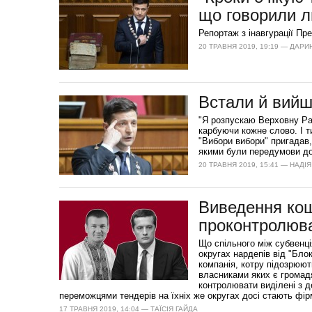
що говорили л
Репортаж з інавгурації Пр
20 ТРАВНЯ 2019, 19:19 — ДАРИ
Встали й вийшл
"Я розпускаю Верховну Ра
карбуючи кожне слово. І т
"Вибори вибори" пригадав,
якими були передумови до 
20 ТРАВНЯ 2019, 15:41 — НАДІ
Виведення кош
проконтролюва
Що спільного між субвенці
округах нардепів від "Бл
компанія, котру підозрюют
власниками яких є громадя
контролювати виділені з д
переможцями тендерів на їхніх же округах досі стають фір
17 ТРАВНЯ 2019, 14:04 — ТАЇСІЯ ГАЙДА