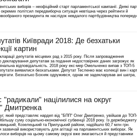
нтських виборів – неофіційний старт парламентської кампанії. Деякі парт
я окремих політсил передвиборча ситуація невтішна через рейтинги й
новообраного президента як наслідок невдалого партбудівництва попередн
утатів Київради 2018: Де безхатьки
кції картин
арації депутатів місцевих рад з 2015 року. Після запровадження
го декларування депутатам за подання недостовірних даних загрожує як
имінальна відповідальність. 2018 року екс-мер Омельченко випав з ТОП-5
депутати виявилися безхатьками. Депутат Тесленко має колекції вин і кар
берігати. Безхатько Бохняк одружився, однак не задекларував ані шатра, 
: "радикали" націлилися на округ
" Дмитренка
руг, який представляє нардеп від "БПП" Олег Дмитренко, увійшов до ТОП
айбільшу суму соціально-економічної субвенції 2018 року. Із держбюджету
вицький, Козелецький та Прилуцький райони, надійшло 60,7 млн грн.
и зазвичай використовують для агітації на парламентських виборах. Як
олоси виборців на цьому самому окрузі вже змагаються й представники