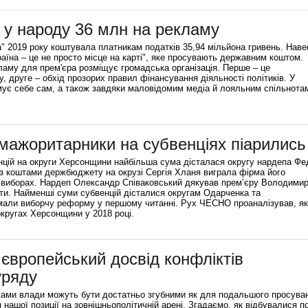
 у народу 36 млн на рекламу
 2019 року коштувала платникам податків 35,94 мільйона гривень. Навес
раїна – це не просто місце на карті", яке просувають державним коштом.
аму для прем'єра розміщує громадська організація. Перше – це
, друге – обхід прозорих правил фінансування діяльності політиків. У
ує себе сам, а також завдяки маловідомим медіа й лояльним спільнота
 мажоритарники на субвенціях піарились
енцій на округи Херсонщини найбільша сума дісталася округу нардепа Фе
 з коштами держбюджету на окрузі Сергія Хланя виграла фірма його
 виборах. Нардеп Олександр Співаковський дякував прем’єру Володими
ти. Найменші суми субвенцій дісталися округам Одарченка та
римали виборчу реформу у першому читанні. Рух ЧЕСНО проаналізував, як
округах Херсонщини у 2018 році.
 європейський досвід конфліктів
уряду
лками влади можуть бути достатньо згубними як для подальшого просува
я нашої позиції на зовнішньополітичній арені. Згадаємо, як відбувалися по