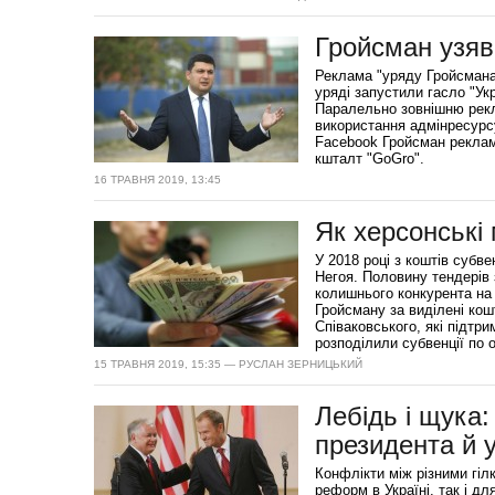
Гройсман узяв
Реклама "уряду Гройсмана"
уряді запустили гасло "Ук
Паралельно зовнішню рекл
використання адмінресурсу
Facebook Гройсман реклам
кшталт "GoGro".
16 ТРАВНЯ 2019, 13:45
Як херсонські
У 2018 році з коштів субв
Негоя. Половину тендерів
колишнього конкурента на
Гройсману за виділені кош
Співаковського, які підт
розподілили субвенції по 
15 ТРАВНЯ 2019, 15:35 — РУСЛАН ЗЕРНИЦЬКИЙ
Лебідь і щука:
президента й 
Конфлікти між різними гі
реформ в Україні, так і дл