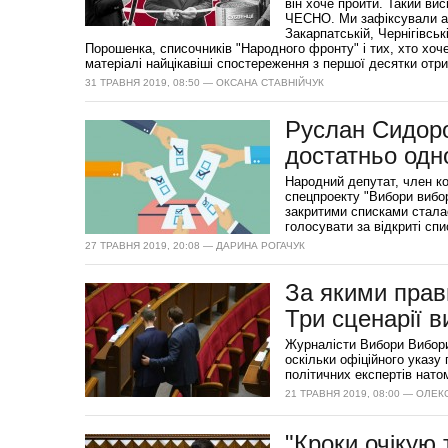
він хоче пройти. Такий ви
ЧЕСНО. Ми зафіксували ак
Закарпатській, Чернігівськ
Порошенка, списочників "Народного фронту" і тих, хто хо
матеріалі найцікавіші спостереження з першої десятки отри
31 ТРАВНЯ 2019, 08:50 — ОКСАНА СТАВНІЙЧУК
Руслан Сидоро
достатньо одн
Народний депутат, член ко
спецпроекту "Вибори вибор
закритими списками сталас
голосувати за відкриті спи
27 ТРАВНЯ 2019, 20:08 — ДАРИНА РОГАЧУК
За якими прав
Три сценарії в
Журналісти Вибори Вибори 
оскільки офіційного указу
політичних експертів нато
21 ТРАВНЯ 2019, 08:00 — ОЛЕК
"Кроки очікую 