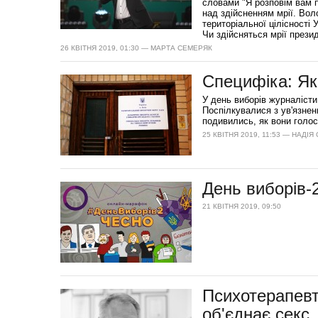
словами "Я розповім вам п
над здійсненням мрії. Во
територіальної цілісності 
Чи здійсняться мрії прези
26 КВІТНЯ 2019, 01:30 — МАРТА СЕМЕРЯК
Специфіка: Як 
У день виборів журналісти
Поспілкувалися з ув'язнен
подивились, як вони голо
25 КВІТНЯ 2019, 11:53 — НАДІЯ
День виборів
21 КВІТНЯ 2019, 09:50
Психотерапевт
об'єднає секс