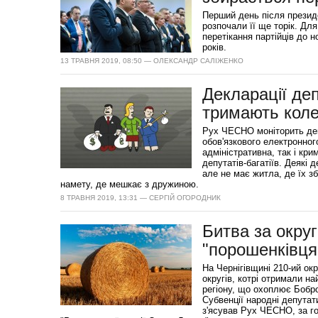
Перший день після президе
розпочали її ще торік. Дл
перетікання партійців до 
років.
13 ТРАВНЯ 2019, 08:50 — ОЛЕКСАНДР САЛІЖЕНКО
Декларації деп
тримають коле
Рух ЧЕСНО моніторить декл
обов'язкового електронно
адміністративна, так і кр
депутатів-багатіїв. Деякі 
але не має житла, де їх з
намету, де мешкає з дружиною.
8 ТРАВНЯ 2019, 13:31 — СЕРГІЙ ОГОРОДНИК
Битва за округ
"порошенківця
На Чернігівщині 210-ий ок
округів, котрі отримали н
регіону, що охоплює Бобро
Субвенції народні депутат
з'ясував Рух ЧЕСНО, за г