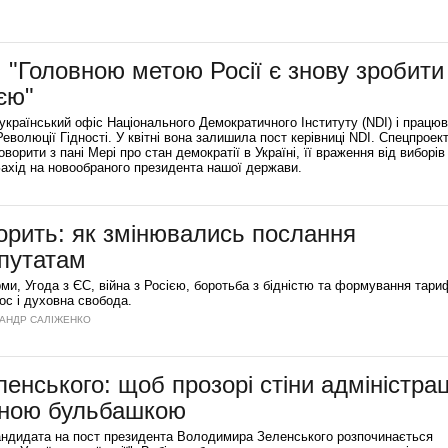
 "Головною метою Росії є знову зробити
єю"
країнський офіс Національного Демократичного Інституту (NDI) і працю
я Революції Гідності. У квітні вона залишила пост керівниці NDI. Спецпроек
ворити з пані Мері про стан демократії в Україні, її враження від виборів
Захід на новообраного президента нашої держави.
орить: як змінювались послання
путатам
ми, Угода з ЄС, війна з Росією, боротьба з бідністю та формування тариф
ос і духовна свобода.
КСАНДР САЛІЖЕНКО
ленського: щоб прозорі стіни адміністрац
ьною бульбашкою
ндидата на пост президента Володимира Зеленського розпочинається