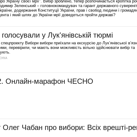
ро Україну своєї мрії". Вибір зроблено, тепер розпочинається кропітка ро
лодимир Зеленський – головнокомандувач та гарант державного сувереніт
України, додержання Конституції України, прав і свобод людини і громадя
дента і який шлях до України мрії доведеться пройти державі?
голосували у Лук'янівській тюрмі
 спецпроекту Вибори вибори приїхали на екскурсію до Лук’янівської в’язн
ими, перевірили, чи мають вони можливість вільно здійснювати вибір та
сують.
 СУХА
-2. Онлайн-марафон ЧЕСНО
 Олег Чабан про вибори: Всіх врешті-р