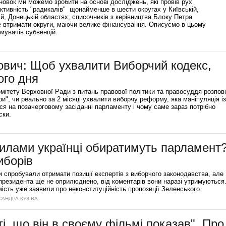
сновок ми можемо зробити на основі досліджень, які провів рух
тивність "радикалів" щонайменше в шести округах у Київській,
ій, Донецькій областях; списочників з керівництва Блоку Петра
че втримати округи, маючи велике фінансування. Описуємо в цьому
мувачів субвенцій.
вич: Щоб ухвалити Виборчий кодекс,
ого дня
мітету Верховної Ради з питань правової політики та правосуддя розпов
и", чи реально за 2 місяці ухвалити виборчу реформу, яка маніпуляція із
я на позачерговому засіданні парламенту і чому саме зараз потрібно
ски.
илами українці обиратимуть парламент
иборів
спробували отримати позиції експертів з виборчого законодавства, але
 президента ще не оприлюднено, від коментарів вони наразі утримуються
мість уже заявили про неконституційність пропозиції Зеленського.
САНДРА КУЗІВА
ті, що він в своєму фільмі показав". Про