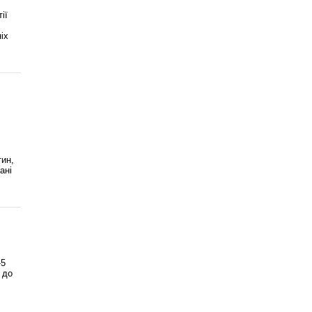
ії
іх
тин,
ані
-5
 до