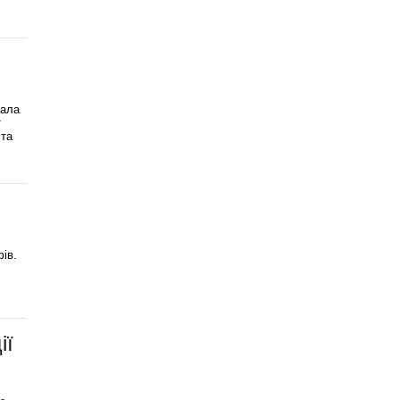
вала
т
 та
ів.
ії