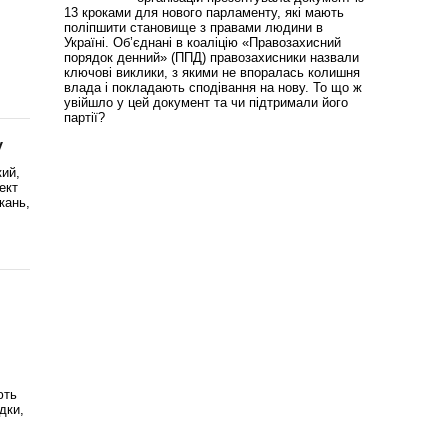
13 кроками для нового парламенту, які мають
поліпшити становище з правами людини в
Україні. Об’єднані в коаліцію «Правозахисний
порядок денний» (ППД) правозахисники назвали
ключові виклики, з якими не впоралась колишня
влада і покладають сподівання на нову. То що ж
увійшло у цей документ та чи підтримали його
партії?
у
ий,
ект
кань,
ють
дки,