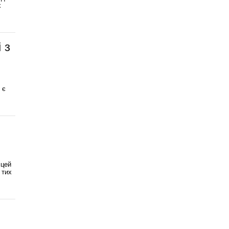
х
 з
 є
 цей
 тих