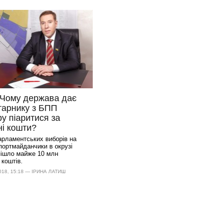
 Чому держава дає
арнику з БПП
у піаритися за
і кошти?
парламентських виборів на
спортмайданчики в окрузі
ішло майже 10 млн
коштів.
18, 15:18 — ІРИНА ЛАТИШ