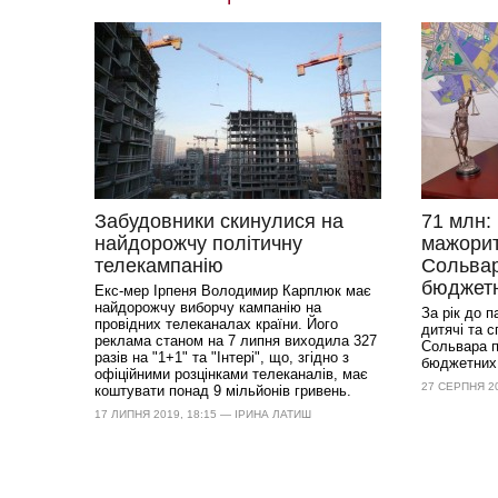
Забудовники скинулися на
71 млн:
найдорожчу політичну
мажорит
телекампанію
Сольвар
бюджетн
Екс-мер Ірпеня Володимир Карплюк має
найдорожчу виборчу кампанію на
За рік до 
провідних телеканалах країни. Його
дитячі та 
реклама станом на 7 липня виходила 327
Сольвара п
разів на "1+1" та "Інтері", що, згідно з
бюджетних 
офіційними розцінками телеканалів, має
27 СЕРПНЯ 20
коштувати понад 9 мільйонів гривень.
17 ЛИПНЯ 2019, 18:15 — ІРИНА ЛАТИШ