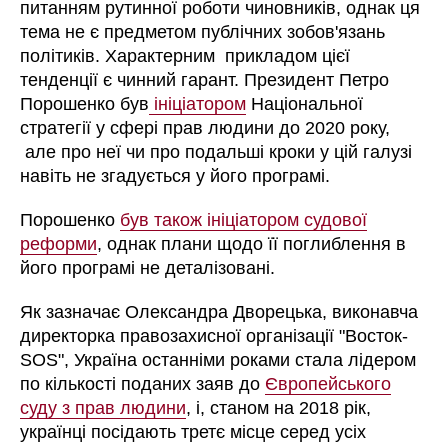
питанням рутинної роботи чиновників, однак ця
тема не є предметом публічних зобов'язань
політиків. Характерним прикладом цієї
тенденції є чинний гарант. Президент Петро
Порошенко був
ініціатором
Національної
стратегії у сфері прав людини до 2020 року,
але про неї чи про подальші кроки у цій галузі
навіть не згадується у його програмі.
Порошенко
був також ініціатором судової
реформи
, однак плани щодо її поглиблення в
його програмі не деталізовані.
Як зазначає Олександра Дворецька, виконавча
директорка правозахисної організації "Восток-
SOS", Україна останніми роками стала лідером
по кількості поданих заяв до
Європейського
суду з прав людини
, і, станом на 2018 рік,
українці посідають третє місце серед усіх