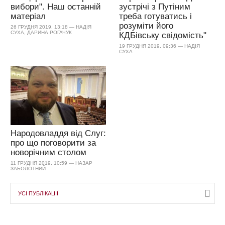
вибори". Наш останній
зустрічі з Путіним
матеріал
треба готуватись і
розуміти його
26 ГРУДНЯ 2019, 13:18 — НАДІЯ
СУХА, ДАРИНА РОГАЧУК
КДБівську свідомість"
19 ГРУДНЯ 2019, 09:36 — НАДІЯ
СУХА
Народовладдя від Слуг:
про що поговорити за
новорічним столом
11 ГРУДНЯ 2019, 10:59 — НАЗАР
ЗАБОЛОТНИЙ
УСІ ПУБЛІКАЦІЇ