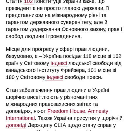
Cтаття
102
Конституції України каже, що
президент є не просто главою держави, її
представником на міжнародному рівні та
гарантом державного суверенітету, але й
гарантом додержання Основного закону, прав і
свобод людини і громадянина.
Місце для прогресу у сфері прав людини,
безумовно, є – Україна посідає 118 місце зі 162
країн у Світовому
індексі
людської свободи від
канадського Інституту Фрейзера, 101 місце зі
180 у Світовому
індексі
свободи преси.
Стан забезпечення прав людини в Україні
щорічно висвітлюють у різноманітних
міжнародних правозахисних звітах та
доповідях, як-от
Freedom House
,
Amnesty
International
. Також Україна присутня у щорічній
доповіді
Держдепу США щодо стану справ у