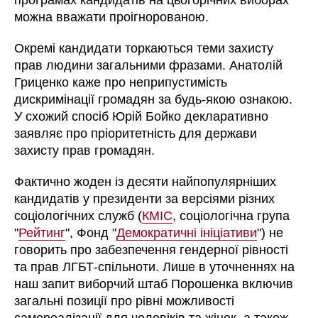
можна вважати проігнорованою.
Окремі кандидати торкаються теми захисту
прав людини загальними фразами. Анатолій
Гриценко каже про неприпустимість
дискримінації громадян за будь-якою ознакою.
У схожий спосіб Юрій Бойко декларативно
заявляє про пріоритетність для держави
захисту прав громадян.
Фактично жоден із десяти найпопулярніших
кандидатів у президенти за версіями різних
соціологічних служб (
КМІС
, соціологічна група
"
Рейтинг
", Фонд "
Демократичні ініціативи
") не
говорить про забезпечення гендерної рівності
та прав ЛГБТ-спільноти. Лише в уточненнях на
наш запит виборчий штаб Порошенка включив
загальні позиції про рівні можливості
самореалізації для чоловіків та жінок, а також