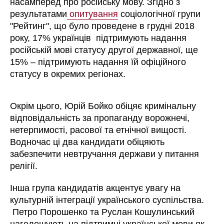
насамперед про російську мову. Згідно з
результатами
опитування
соціологічної групи
"Рейтинг", що було проведене в грудні 2018
року, 17% українців підтримують надання
російській мові статусу другої державної, ще
15% – підтримують надання їй офіційного
статусу в окремих регіонах.
Окрім цього, Юрій Бойко обіцяє кримінальну
відповідальність за пропаганду ворожнечі,
нетерпимості, расової та етнічної вищості.
Водночас ці два кандидати обіцяють
забезпечити невтручання держави у питання
релігії.
Інша група кандидатів акцентує увагу на
культурній інтеграції українського суспільства.
Петро Порошенко та Руслан Кошулинський
наголошують на підтримці української мови як