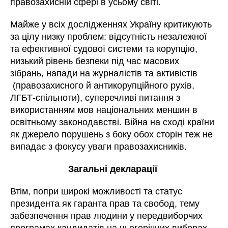
правозахисній сфері в усьому світі.
Майже у всіх дослідженнях Україну критикують
за цілу низку проблем: відсутність незалежної
та ефективної судової системи та корупцію,
низький рівень безпеки під час масових
зібрань, напади на журналістів та активістів
(правозахисного й антикорупційного рухів,
ЛГБТ-спільноти), суперечливі питання з
використанням мов національних меншин в
освітньому законодавстві. Війна на сході країни
як джерело порушень з боку обох сторін теж не
випадає з фокусу уваги правозахисників.
Загальні декларації
Втім, попри широкі можливості та статус
президента як гаранта прав та свобод, тему
забезпечення прав людини у передвиборчих
програмах кандидатів на цьогорічних виборах