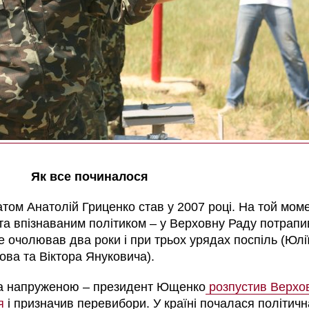
Як все починалося
ом Анатолій Гриценко став у 2007 році. На той мом
 та впізнаваним політиком
–
у Верховну Раду потрапи
е очолював два роки і при трьох урядах поспіль (Юлі
ва та Віктора Януковича).
ла напруженою
–
президент Ющенко
розпустив Верхо
я
і призначив перевибори. У країні почалася політичн