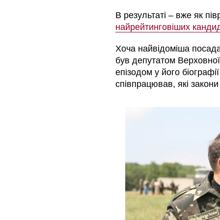
В результаті
–
вже як пів
найрейтинговіших кандид
Хоча найвідоміша посада
був депутатом Верховної
епізодом у його біографі
співпрацював, які закони