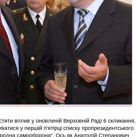
тити вплив у оновленій Верховній Раді 6 скликання,
ватися у першій п'ятірці списку пропрезидентського
ародна самооборона". Ось як Анатолій Степанович