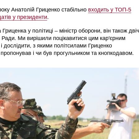
року Анатолій Гриценко стабільно
входить у ТОП-5
атів у президенти
.
 Гриценка у політиці
–
міністр оборони, він також двіч
 Ради. Ми вирішили поцікавитися цим кар'єрним
ї і дослідити, з якими політсилами Гриценко
 пропонував і чи був прогульником та кнопкодавом.