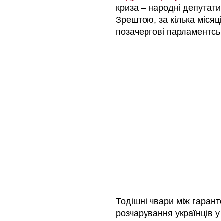
криза
–
народні депутати
Зрештою, за кілька місяц
позачергові парламентсь
Тодішні чвари між гаран
розчарування українців у