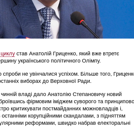
 циклу
став Анатолій Гриценко, який вже втретє
ршину українського політичного Олімпу.
о спроби не увінчалися успіхом. Більше того, Гриценк
 останніх виборах до Верховної Ради.
у чинній владі дало Анатолію Степановичу новий
зброївшись фірмовим іміджем суворого та принципов
остро критикувати постмайданних можновладців і,
з останніми корупційними скандалами, з підняттям
пулярними реформами, швидко набрав електоральні