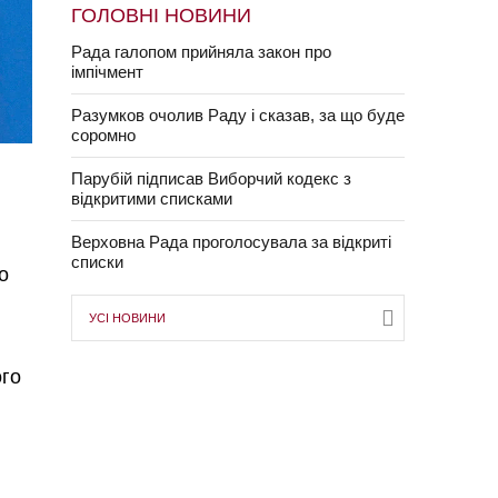
ГОЛОВНІ НОВИНИ
Рада галопом прийняла закон про
імпічмент
Разумков очолив Раду і сказав, за що буде
соромно
Парубій підписав Виборчий кодекс з
відкритими списками
Верховна Рада проголосувала за відкриті
списки
о
УСІ НОВИНИ
ого