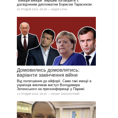
"Вибори вибори" вирішив поговорити з
досвідченим дипломатом Борисом Тарасюком.
19 ГРУДНЯ 2019, 09:36 — НАДІЯ СУХА
Домовились домовлятись:
варіанти закінчення війни
Від полегшення до ейфорії. Саме такі емоції в
українців викликав виступ Володимира
Зеленського на пресконференції у Парижі.
13 ГРУДНЯ 2019, 09:30 — НАЗАР ЗАБОЛОТНИЙ