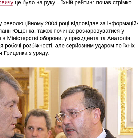
овичу
це було на руку
–
їхній рейтинг почав стрімко
у революційному 2004 році відповідав за інформацій
панії Ющенка, також починає розчаровуватися у
и в Міністерстві оборони, у президента та Анатолія
 робочі розбіжності, але серйозним ударом по їхніх
я Гриценка з уряду.