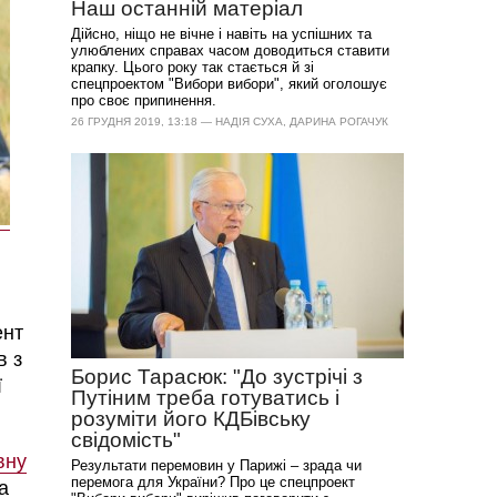
Наш останній матеріал
Дійсно, ніщо не вічне і навіть на успішних та
улюблених справах часом доводиться ставити
крапку. Цього року так стається й зі
спецпроектом "Вибори вибори", який оголошує
про своє припинення.
26 ГРУДНЯ 2019, 13:18 — НАДІЯ СУХА, ДАРИНА РОГАЧУК
ент
в з
Борис Тарасюк: "До зустрічі з
ї
Путіним треба готуватись і
розуміти його КДБівську
свідомість"
вну
Результати перемовин у Парижі – зрада чи
перемога для України? Про це спецпроект
а