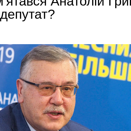
'ятався Анатолій Гри
депутат?