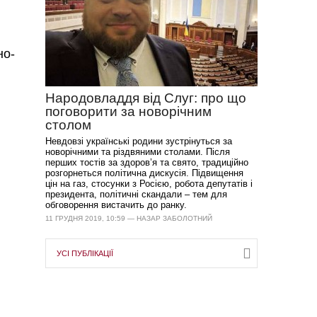
но-
Народовладдя від Слуг: про що
поговорити за новорічним
столом
Невдовзі українські родини зустрінуться за
новорічними та різдвяними столами. Після
перших тостів за здоров’я та свято, традиційно
розгорнеться політична дискусія. Підвищення
цін на газ, стосунки з Росією, робота депутатів і
президента, політичні скандали – тем для
обговорення вистачить до ранку.
11 ГРУДНЯ 2019, 10:59 — НАЗАР ЗАБОЛОТНИЙ
УСІ ПУБЛІКАЦІЇ