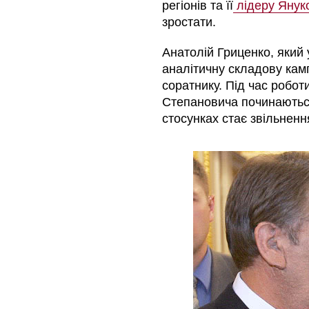
регіонів та її
лідеру Янук
зростати.
Анатолій Гриценко, який 
аналітичну складову кам
соратнику. Під час робот
Степановича починаються
стосунках стає звільненн