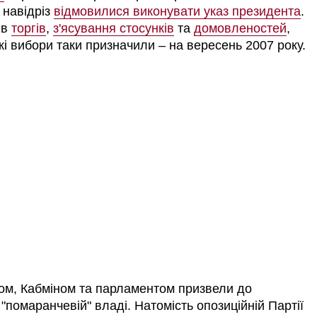
 навідріз
відмовилися виконувати указ президента
.
ів
торгів
,
з'ясування стосунків
та
домовленостей
,
кі вибори таки призначили
–
на вересень 2007 року.
том, Кабміном та парламентом призвели до
 "помаранчевій" владі. Натомість опозиційній Партії