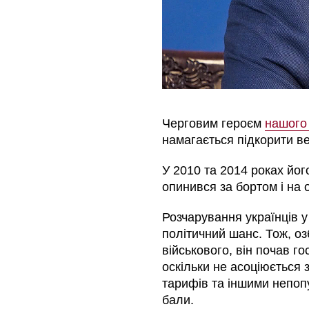
Черговим героєм
нашого
намагається підкорити ве
У 2010 та 2014 роках йог
опинився за бортом і на
Розчарування українців 
політичний шанс. Тож, о
військового, він почав г
оскільки не асоціюється 
тарифів та іншими непо
бали.