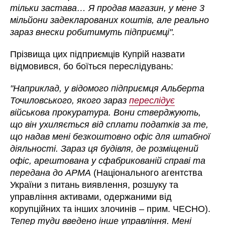
тільки застава… Я продав магазин, у мене 3
мільйони задекларованих коштів, але реально
зараз внески робитимуть підприємці".
Прізвища цих підприємців Купрій назвати
відмовився, бо боїться переслідувань:
"Наприклад, у відомого підприємця Альберта
Точиловського, якого зараз
переслідує
військова прокуратура. Вони стверджують,
що він ухиляється від сплати податків за те,
що надав мені безкоштовно офіс для штабної
діяльності. Зараз ця будівля, де розміщений
офіс, арештована у сфабрикованій справі та
передана до АРМА
(Національного агентства
України з питань виявлення, розшуку та
управління активами, одержаними від
корупційних та інших злочинів – прим. ЧЕСНО).
Тепер туди введено інше управління. Мені