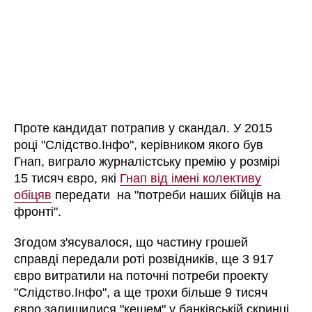
Проте кандидат потрапив у скандал. У 2015
році "Слідство.Інфо", керівником якого був
Гнап, виграло журналістську премію у розмірі
15 тисяч євро, які
Гнап від імені колективу
обіцяв
передати на "потреби наших бійців на
фронті".
Згодом з'ясувалося, що частину грошей
справді передали роті розвідників, ще 3 917
євро витратили на поточні потреби проекту
"Слідство.Інфо", а ще трохи більше 9 тисяч
євро залишилися "кешем" у банківській скринці