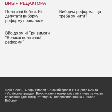
ВИБІР РЕДАКТОРА
Політичні бобіки: Як
Виборча реформа: що
депутати виборчу
треба змінити?
реформу провалили
Вйо до змін! Три вимоги
"Великої політичної
реформи"
©2017-2019, Вибори Вибори. Спільний проект ГО «Центр UA» та
«Українська правда». Використання матеріалів сайту лише за умови
посилання (для інтернет-видань - гіперпосилання) на «Вибори
Вибори».