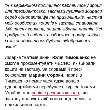
"Я є керівником політичної партії, тому гроші
для президентської застави публічно збирали
серед однопартійців та прихильників. Частка
моїх особистих коштів у заставі становила
140 тисяч гривень, решту зібрала партія. Усі
прибутки й видатки виборчого фонду, згідно
із законодавством, будуть відображені у
звіті".
Лідерка "Батьківщини"
Юлія Тимошенко
не
змогла прокоментувати ЧЕСНО, як збирали
кошти на заставу. За словами її прес-
секретарки
Марини Сороки
, наразі в
Тимошенко немає часу, адже вона з
однопартійцями перебуває в турі регіонами
України, але
раніше речниця казала
, що
заставу планують зібрати серед членів та
прихильників партії.