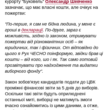
курорту "Буковель"
Олександр Шевченко
зазначає, що має власні кошти, але очікує на
пожертви:
"По-перше, я сам не бідна людина, у мене є
гроші в
декларації
. По-друге, зараз є
можливість, згідно із законом, отримувати
пожертви від різноманітних осіб – як
юридичних, так і фізичних. От відповідно до
цього я Рух ЧЕСНО поінформую, звідки брав ці
кошти – від кого, шо і як. Так само готовий
прозвітувати про надходження та видатки
виборчого фонду".
Закон зобов'язує кандидатів подати до ЦВК
проміжні фінансові звіти за 5 днів до виборів.
Оскільки такі звіти будуть оприлюднені
останньої миті, виборці не матимуть змоги
вчасно ознайомитись із цими даними, а отже,