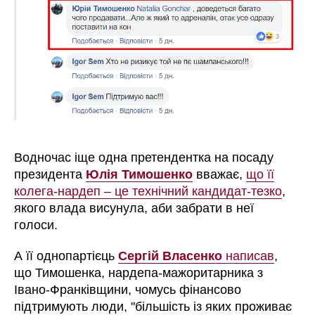
Водночас іще одна претендентка на посаду
президента
Юлія Тимошенко
вважає,
що її
колега-нардеп – це технічний кандидат-тезко
,
якого влада висунула, аби забрати в неї
голоси.
А її однопартієць
Сергій Власенко
написав
,
що Тимошенка, нардепа-мажоритарника з
Івано-Франківщини, чомусь фінансово
підтримують люди, "більшість із яких проживає