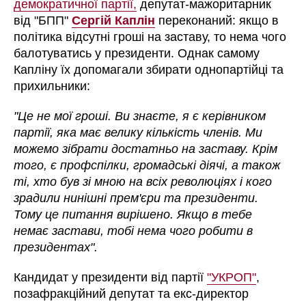
демократичної партії,
депутат-мажоритарник
від "БПП"
Сергій Каплін
переконаний: якщо в
політика відсутні гроші на заставу, то нема чого
балотуватись у президенти. Однак самому
Капліну їх допомагали збирати однопартійці та
прихильники:
"Це не мої гроші. Ви знаєте, я є керівником
партії, яка має велику кількість членів. Ми
можемо зібрати достатньо на заставу. Крім
того, є профспілки, громадські діячі, а також
ті, хто був зі мною на всіх революціях і кого
зрадили нинішні прем'єри та президенти.
Тому це питання вирішено. Якщо в тебе
немає застави, тобі нема чого робити в
президентах".
Кандидат у президенти від партії
"УКРОП"
,
позафракційний депутат та екс-директор