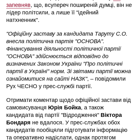
запевняв
, що, всупереч поширеній думці, він не
лідер політсили, а лише її "ідейний
натхненник".
"
Офіційну заставу за кандидата Таруту С.О.
внесла політична партія "ОСНОВА".
Фінансування діяльності політичної партії
"ОСНОВА" здійснюється відповідно до
визначених Законом України "Про політичні
партії в Україні" норм. Зі звітами партії можна
ознайомитися на сайті НАЗК"
, – повідомили
Рух ЧЕСНО у прес-службі партії.
Отримати коментар щодо офіційної застави від
самовисуванця
Юрія Бойка
, а також
кандидата від партії "Відродження"
Віктора
Бондаря
не вдалося. У прес-службах обох
кандидатів пообіцяли підготувати інформацію
та оперативно надіслати, однак протягом