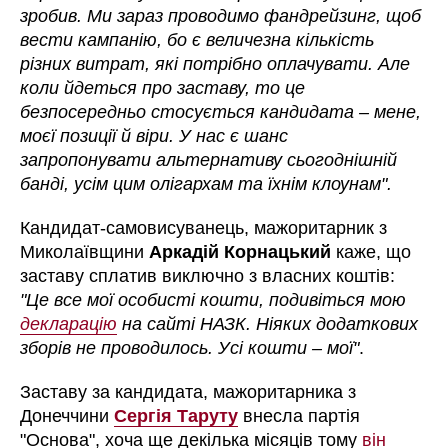
зробив. Ми зараз проводимо фандрейзинг, щоб
вести кампанію, бо є величезна кількість
різних витрат, які потрібно оплачувати. Але
коли йдеться про заставу, то це
безпосередньо стосується кандидата – мене,
моєї позиції й віри. У нас є шанс
запропонувати альтернативу сьогоднішній
банді, усім цим олігархам та їхнім клоунам".
Кандидат-самовисуванець, мажоритарник з
Миколаївщини
Аркадій Корнацький
каже, що
заставу сплатив виключно з власних коштів:
"Це все мої особисті кошти, подивіться мою
декларацію
на сайті НАЗК. Ніяких додаткових
зборів не проводилось. Усі кошти – мої"
.
Заставу за кандидата, мажоритарника з
Донеччини
Сергія Таруту
внесла партія
"Основа", хоча ще декілька місяців тому
він