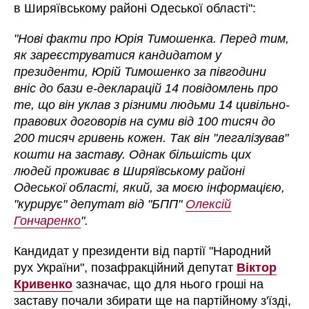
в Ширяївському районі Одеської області":
"Нові факти про Юрія Тимошенка. Перед тим,
як зареєструватися кандидатом у
президенти, Юрій Тимошенко за півгодини
вніс до бази е-декларацій 14 повідомлень про
те, що він уклав з різними людьми 14 цивільно-
правових договорів на суми від 100 тисяч до
200 тисяч гривень кожен. Так він "легалізував"
кошти на заставу. Однак більшість цих
людей проживає в Ширяївському районі
Одеської області, який, за моєю інформацією,
"курирує" депутат від "БПП"
Олексій
Гончаренко
".
Кандидат у президенти від партії "Народний
рух України", позафракційний депутат
Віктор
Кривенко
зазначає, що для нього гроші на
заставу почали збирати ще на партійному з'їзді,