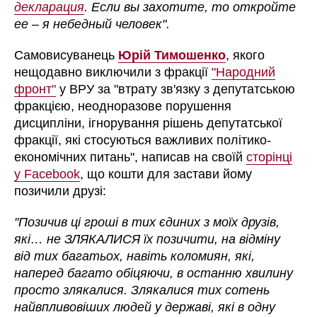
декларация
. Если вы захотите, то откройте
ее – я небедный человек".
Самовисуванець
Юрій Тимошенко
, якого
нещодавно виключили з фракції
"Народний
фронт"
у ВРУ за "втрату зв'язку з депутатською
фракцією, неодноразове порушення
дисципліни, ігнорування рішень депутатської
фракції, які стосуються важливих політико-
економічних питань", написав на своїй
сторінці
у Facebook
, що кошти для застави йому
позичили друзі:
"Позичив ці гроші в тих єдиних з моїх друзів,
які… не ЗЛЯКАЛИСЯ їх позичити, на відміну
від тих багатьох, навіть коломиян, які,
наперед багато обіцяючи, в останню хвилину
просто злякалися. Злякалися тих сотень
найвпливовіших людей у державі, які в одну