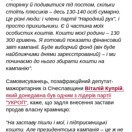
сторінку й подивитися під постом, скільки
стоїть плюсиків – десь 130-140 осіб сумарно.
Це різні люди: і члени партії "Народний рух", і
просто прихильники. Є й частина моїх
особистих коштів. Кошти моєї родини – 130
300 гривень. Я готовий показати фінансовий
звіт кампанії. Буде виборчий фонд (він буде
найближчими днями зареєстрований) – і ми
починаємо до нього збирати кошти на
кампанію".
Самовисуванець, позафракційний депутат-
мажоритарник із Січеславщини
Віталій Купрій
,
який донедавна був одним з лідерів партії
"УКРОП"
, каже, що задля внесення застави
продав власну крамницю:
"На заставу пішли і мої, і підприємницькі
кошти. Але президентська кампанія – це ж не